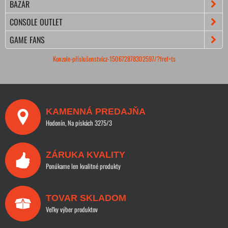
BAZÁR
CONSOLE OUTLET
GAME FANS
Konzole-příslušenstvícz-150672878302597/?fref=ts
KAMENNÁ PREDAJŇA
Hodonín, Na pískách 3275/3
ZÁRUKA KVALITY
Ponúkame len kvalitné produkty
TOVAR SKLADOM
Veľky výber produktov