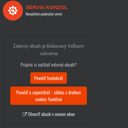
SERVIS KONZOL
Kompletný pozáručný servis
Externý obsah je blokovaný Voľbami
súkromia
Prajete si načítať externý obsah?
Povoliť tentokrát
Povoliť a zapamätať - súhlas s druhom
cookie: Funkčné
Otvoriť obsah v novom okne