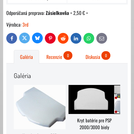
Zásielkovňa
•
2,50 €
•
Výrobca:
3rd
Bluesky
Twitter
Facebook
Pinterest
Reddit
LinkedIn
WhatsApp
E-
mail
0
0
Galéria
Recenzie
Diskusia
Galéria
Kryt batérie pre PSP
2000/3000 biely