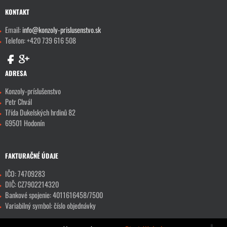
KONTAKT
Email:
info@konzoly-prislusenstvo.sk
Telefon: +420 739 616 508
ADRESA
Konzoly-príslušenstvo
Petr Chvál
Třída Dukelských hrdinů 82
69501 Hodonín
FAKTURAČNÉ ÚDAJE
IČO: 74709283
DIČ: CZ7902214320
Bankové spojenie: 4011616458/7500
Variabilný symbol: číslo objednávky