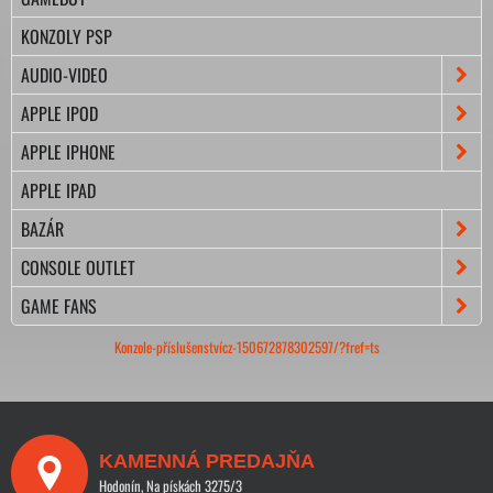
KONZOLY PSP
AUDIO-VIDEO
APPLE IPOD
APPLE IPHONE
APPLE IPAD
BAZÁR
CONSOLE OUTLET
GAME FANS
Konzole-příslušenstvícz-150672878302597/?fref=ts
KAMENNÁ PREDAJŇA
Hodonín, Na pískách 3275/3