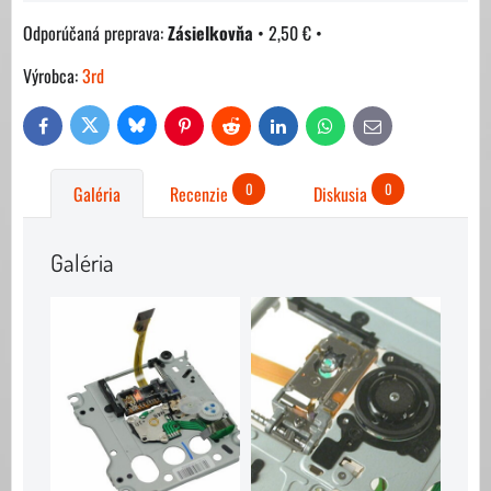
Zásielkovňa
•
2,50 €
•
Výrobca:
3rd
Bluesky
Twitter
Facebook
Pinterest
Reddit
LinkedIn
WhatsApp
E-
mail
0
0
Galéria
Recenzie
Diskusia
Galéria