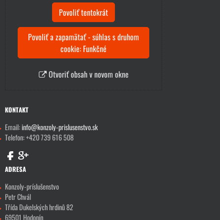
Povoliť tentokrát
Povoliť a zapamätať - súhlas s druhom
cookie: Funkčné
Otvoriť obsah v novom okne
KONTAKT
Email:
info@konzoly-prislusenstvo.sk
Telefon: +420 739 616 508
ADRESA
Konzoly-príslušenstvo
Petr Chvál
Třída Dukelských hrdinů 82
69501 Hodonín