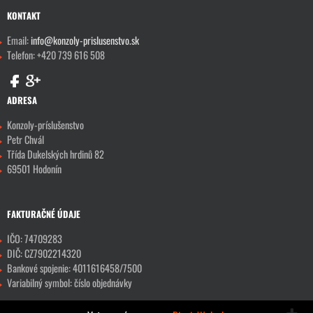
KONTAKT
Email:
info@konzoly-prislusenstvo.sk
Telefon: +420 739 616 508
ADRESA
Konzoly-príslušenstvo
Petr Chvál
Třída Dukelských hrdinů 82
69501 Hodonín
FAKTURAČNÉ ÚDAJE
IČO: 74709283
DIČ: CZ7902214320
Bankové spojenie: 4011616458/7500
Variabilný symbol: číslo objednávky