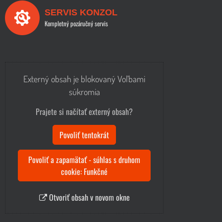
SERVIS KONZOL
Kompletný pozáručný servis
Externý obsah je blokovaný Voľbami
súkromia
Prajete si načítať externý obsah?
Povoliť tentokrát
Povoliť a zapamätať - súhlas s druhom
cookie: Funkčné
Otvoriť obsah v novom okne