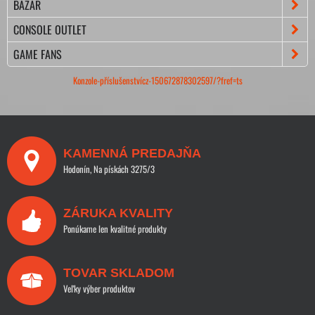
BAZÁR
CONSOLE OUTLET
GAME FANS
Konzole-příslušenstvícz-150672878302597/?fref=ts
KAMENNÁ PREDAJŇA
Hodonín, Na pískách 3275/3
ZÁRUKA KVALITY
Ponúkame len kvalitné produkty
TOVAR SKLADOM
Veľky výber produktov