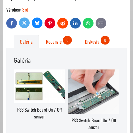
Výrobca:
3rd
Bluesky
Twitter
Facebook
Pinterest
Reddit
LinkedIn
WhatsApp
E-
mail
0
0
Galéria
Recenzie
Diskusia
Galéria
PS3 Switch Board On / Off
senzor
PS3 Switch Board On / Off
senzor