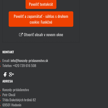
Povoliť tentokrát
Povoliť a zapamätať - súhlas s druhom
cookie: Funkčné
Otvoriť obsah v novom okne
KONTAKT
Email:
info@konzoly-prislusenstvo.sk
Telefon: +420 739 616 508
ADRESA
Konzoly-príslušenstvo
Petr Chvál
Třída Dukelských hrdinů 82
69501 Hodonín