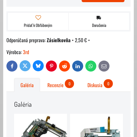
Pridať k Obľúbeným
Doručenia
Zásielkovňa
•
2,50 €
•
Výrobca:
3rd
Bluesky
Twitter
Facebook
Pinterest
Reddit
LinkedIn
WhatsApp
E-
mail
0
0
Galéria
Recenzie
Diskusia
Galéria