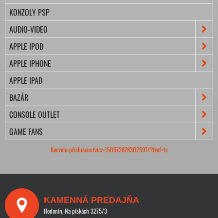
KONZOLY PSP
AUDIO-VIDEO
APPLE IPOD
APPLE IPHONE
APPLE IPAD
BAZÁR
CONSOLE OUTLET
GAME FANS
Konzole-příslušenstvícz-150672878302597/?fref=ts
KAMENNÁ PREDAJŇA
Hodonín, Na pískách 3275/3