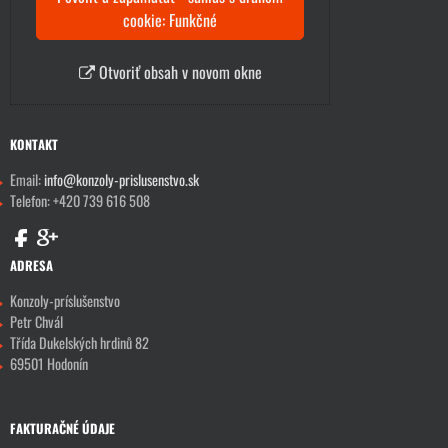
cookie: Funkčné
Otvoriť obsah v novom okne
KONTAKT
Email:
info@konzoly-prislusenstvo.sk
Telefon: +420 739 616 508
ADRESA
Konzoly-príslušenstvo
Petr Chvál
Třída Dukelských hrdinů 82
69501 Hodonín
FAKTURAČNÉ ÚDAJE