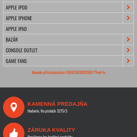
APPLE IPOD
APPLE IPHONE
APPLE IPAD
BAZÁR
CONSOLE OUTLET
GAME FANS
Konzole-příslušenstvícz-150672878302597/?fref=ts
KAMENNÁ PREDAJŇA
Hodonín, Na pískách 3275/3
ZÁRUKA KVALITY
Ponúkame len kvalitné produkty