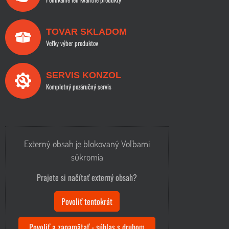
TOVAR SKLADOM
Veľky výber produktov
SERVIS KONZOL
Kompletný pozáručný servis
Externý obsah je blokovaný Voľbami
súkromia
Prajete si načítať externý obsah?
Povoliť tentokrát
Povoliť a zapamätať - súhlas s druhom