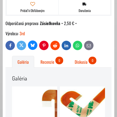
Pridať k Obľúbeným
Doručenia
Zásielkovňa
•
2,50 €
•
Výrobca:
3rd
Bluesky
Twitter
Facebook
Pinterest
Reddit
LinkedIn
WhatsApp
E-
mail
0
0
Galéria
Recenzie
Diskusia
Galéria