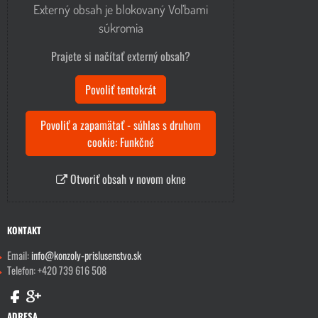
Externý obsah je blokovaný Voľbami
súkromia
Prajete si načítať externý obsah?
Povoliť tentokrát
Povoliť a zapamätať - súhlas s druhom
cookie: Funkčné
Otvoriť obsah v novom okne
KONTAKT
Email:
info@konzoly-prislusenstvo.sk
Telefon: +420 739 616 508
ADRESA