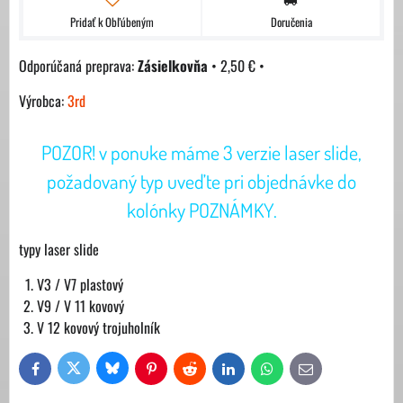
Pridať k Obľúbeným
Doručenia
Zásielkovňa
•
2,50 €
•
Výrobca:
3rd
POZOR! v ponuke máme 3 verzie laser slide,
požadovaný typ uveďte pri objednávke do
kolónky POZNÁMKY.
typy laser slide
V3 / V7 plastový
V9 / V 11 kovový
V 12 kovový trojuholník
Bluesky
Twitter
Facebook
Pinterest
Reddit
LinkedIn
WhatsApp
E-
mail