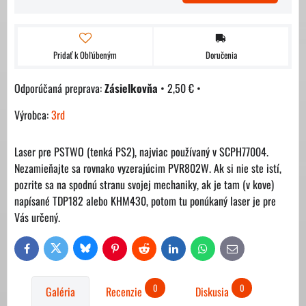
Pridať k Obľúbeným
Doručenia
Zásielkovňa
•
2,50 €
•
Výrobca:
3rd
Laser pre PSTWO (tenká PS2), najviac používaný v SCPH77004.
Nezamieňajte sa rovnako vyzerajúcim PVR802W. Ak si nie ste istí,
pozrite sa na spodnú stranu svojej mechaniky, ak je tam (v kove)
napísané TDP182 alebo KHM430, potom tu ponúkaný laser je pre
Vás určený.
Bluesky
Twitter
Facebook
Pinterest
Reddit
LinkedIn
WhatsApp
E-
mail
0
0
Galéria
Recenzie
Diskusia