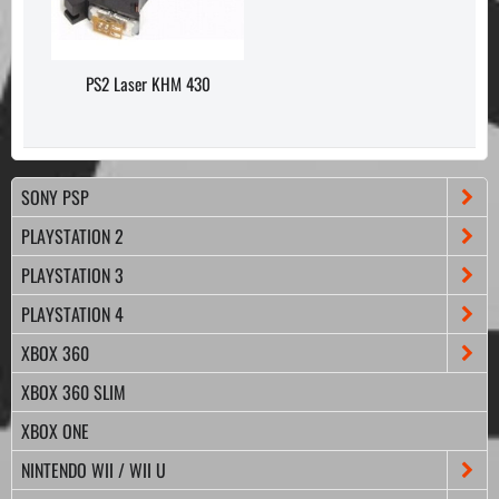
PS2 Laser KHM 430
SONY PSP
PLAYSTATION 2
PLAYSTATION 3
PLAYSTATION 4
XBOX 360
XBOX 360 SLIM
XBOX ONE
NINTENDO WII / WII U