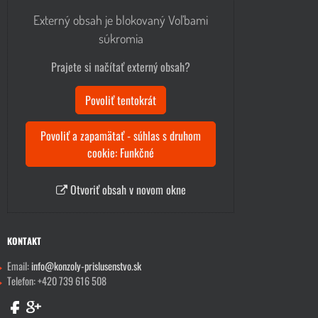
Externý obsah je blokovaný Voľbami
súkromia
Prajete si načítať externý obsah?
Povoliť tentokrát
Povoliť a zapamätať - súhlas s druhom
cookie: Funkčné
Otvoriť obsah v novom okne
KONTAKT
Email:
info@konzoly-prislusenstvo.sk
Telefon: +420 739 616 508