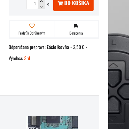
DO KOŠÍKA
ks
Pridať k Obľúbeným
Doručenia
Zásielkovňa
•
2,50 €
•
Výrobca:
3rd