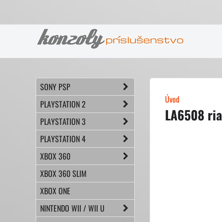
SONY PSP
Úvod
PLAYSTATION 2
LA6508 ria
PLAYSTATION 3
PLAYSTATION 4
XBOX 360
XBOX 360 SLIM
XBOX ONE
NINTENDO WII / WII U