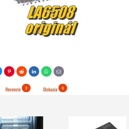
uesky
Pinterest
Reddit
LinkedIn
WhatsApp
E-
mail
0
0
Recenzie
Diskusia