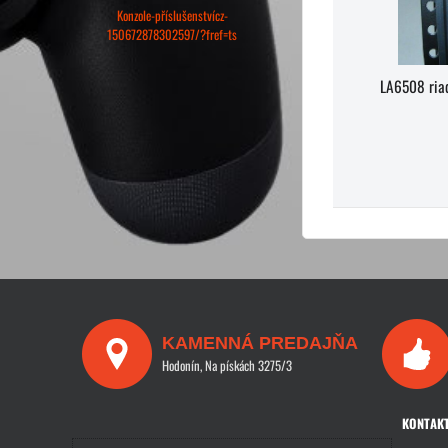
Konzole-příslušenstvícz-
150672878302597/?fref=ts
LA6508 riad
KAMENNÁ PREDAJŇA
Hodonín, Na pískách 3275/3
KONTAK