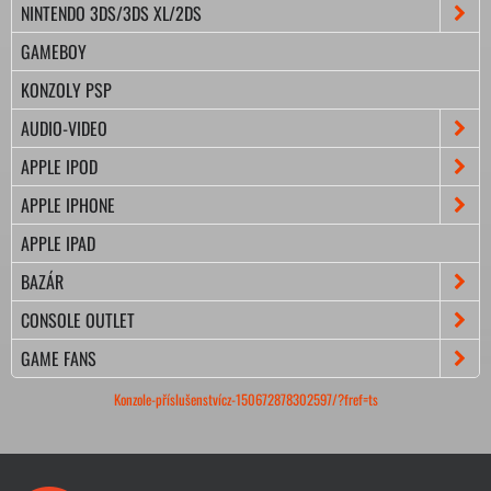
NINTENDO 3DS/3DS XL/2DS
GAMEBOY
KONZOLY PSP
AUDIO-VIDEO
APPLE IPOD
APPLE IPHONE
APPLE IPAD
BAZÁR
CONSOLE OUTLET
GAME FANS
Konzole-příslušenstvícz-150672878302597/?fref=ts