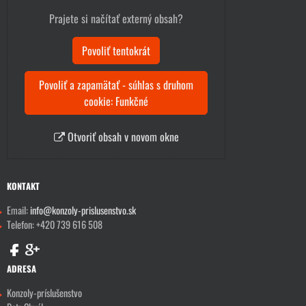
Prajete si načítať externý obsah?
Povoliť tentokrát
Povoliť a zapamätať - súhlas s druhom
cookie: Funkčné
Otvoriť obsah v novom okne
KONTAKT
Email:
info@konzoly-prislusenstvo.sk
Telefon: +420 739 616 508
ADRESA
Konzoly-príslušenstvo