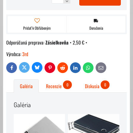
Pridať k Obľúbeným
Doručenia
Zásielkovňa
•
2,50 €
•
Výrobca:
3rd
Bluesky
Twitter
Facebook
Pinterest
Reddit
LinkedIn
WhatsApp
E-
mail
0
0
Galéria
Recenzie
Diskusia
Galéria