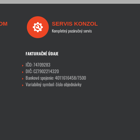
OM
SERVIS KONZOL
Kompletný pozáručný servis
FAKTURAČNÉ ÚDAJE
IČO: 74709283
DIČ: CZ7902214320
Bankové spojenie: 4011616458/7500
Variabilný symbol: číslo objednávky