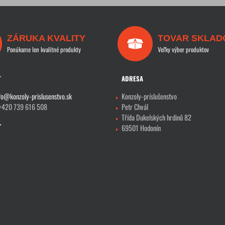
ZÁRUKA KVALITY
TOVAR SKLAD
Ponúkame len kvalitné produkty
Veľky výber produktov
T
ADRESA
fo@konzoly-prislusenstvo.sk
Konzoly-príslušenstvo
 +420 739 616 508
Petr Chvál
Třída Dukelských hrdinů 82
69501 Hodonín