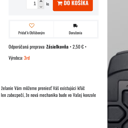
DO KOŠÍKA
ks
Pridať k Obľúbeným
Doručenia
Zásielkovňa
•
2,50 €
•
Výrobca:
3rd
želanie Vám môžeme preniesť Váš existujúci kľúč
 len zabezpečí, že nová mechanika bude vo Vašej konzole