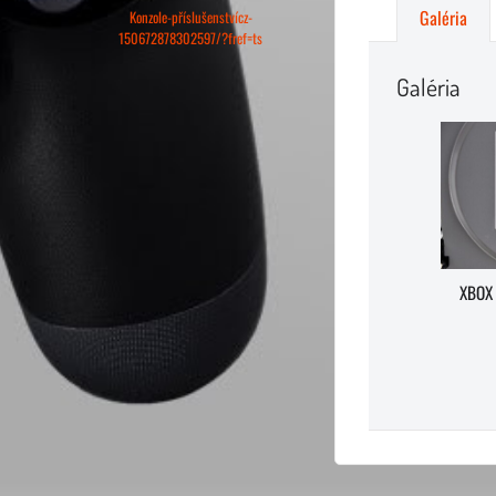
Galéria
Konzole-příslušenstvícz-
150672878302597/?fref=ts
Galéria
XBOX 