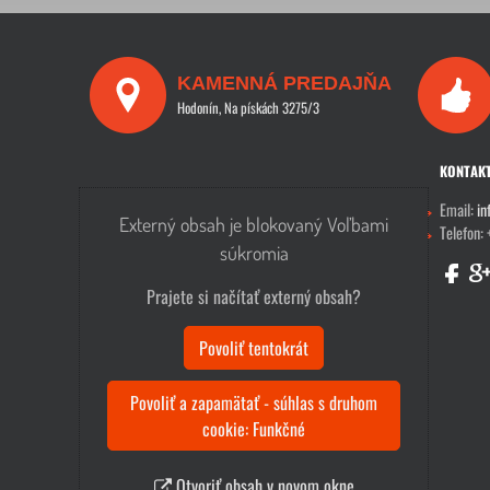
KAMENNÁ PREDAJŇA
Hodonín, Na pískách 3275/3
KONTAK
Email:
in
Externý obsah je blokovaný Voľbami
Telefon:
súkromia
Prajete si načítať externý obsah?
Povoliť tentokrát
Povoliť a zapamätať - súhlas s druhom
cookie: Funkčné
Otvoriť obsah v novom okne