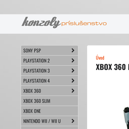
SONY PSP
Úvod
PLAYSTATION 2
XBOX 360 
PLAYSTATION 3
PLAYSTATION 4
XBOX 360
XBOX 360 SLIM
XBOX ONE
NINTENDO WII / WII U