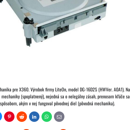
anika pre X360. Výrobok firmy LiteOn, model DG-16D2S (HWVer. A0A1). Na 
 mechaniky (spoplatnený), nejedná sa o nelegálny zásah, prenosom kľúče sa
spôsobom, akým v nej fungoval pôvodnej diel (pôvodná mechanika).
uesky
Pinterest
Reddit
LinkedIn
WhatsApp
E-
mail