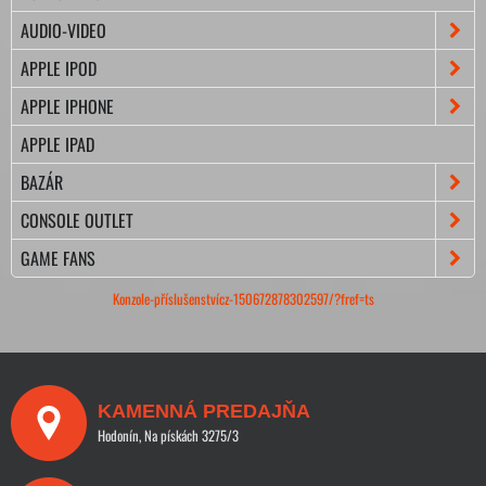
AUDIO-VIDEO
APPLE IPOD
APPLE IPHONE
APPLE IPAD
BAZÁR
CONSOLE OUTLET
GAME FANS
Konzole-příslušenstvícz-150672878302597/?fref=ts
KAMENNÁ PREDAJŇA
Hodonín, Na pískách 3275/3