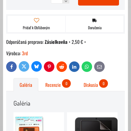
Pridať k Obľúbeným
Doručenia
Zásielkovňa
•
2,50 €
•
Výrobca:
3rd
Bluesky
Twitter
Facebook
Pinterest
Reddit
LinkedIn
WhatsApp
E-
mail
0
0
Galéria
Recenzie
Diskusia
Galéria