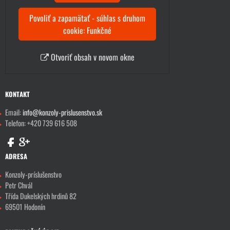
Povoliť a zapamätať - súhlas s druhom
cookie: Funkčné
Otvoriť obsah v novom okne
KONTAKT
Email:
info@konzoly-prislusenstvo.sk
Telefon: +420 739 616 508
ADRESA
Konzoly-príslušenstvo
Petr Chvál
Třída Dukelských hrdinů 82
69501 Hodonín