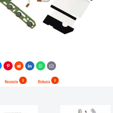
uesky
Pinterest
Reddit
LinkedIn
WhatsApp
E-
mail
0
0
Recenzie
Diskusia