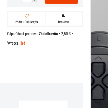
Pridať k Obľúbeným
Doručenia
Zásielkovňa
•
2,50 €
•
Výrobca:
3rd