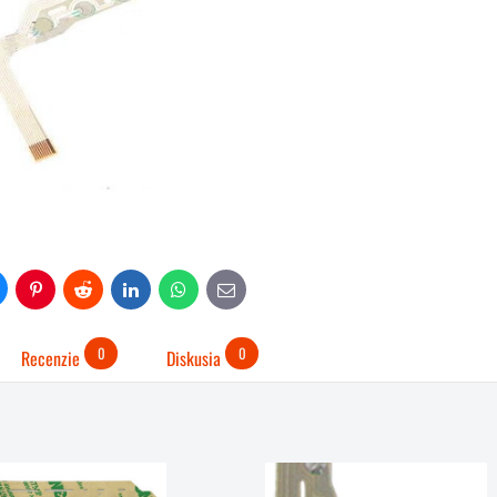
uesky
Pinterest
Reddit
LinkedIn
WhatsApp
E-
mail
0
0
Recenzie
Diskusia