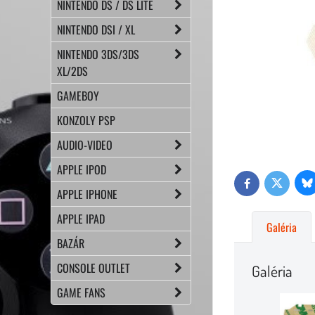
NINTENDO DS / DS LITE
NINTENDO DSI / XL
NINTENDO 3DS/3DS
XL/2DS
GAMEBOY
KONZOLY PSP
AUDIO-VIDEO
APPLE IPOD
Bl
Twitter
Facebook
APPLE IPHONE
APPLE IPAD
Galéria
BAZÁR
CONSOLE OUTLET
Galéria
GAME FANS