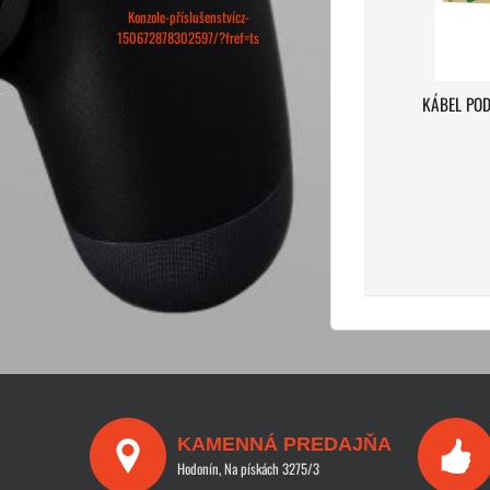
Konzole-příslušenstvícz-
150672878302597/?fref=ts
KÁBEL POD
KAMENNÁ PREDAJŇA
Hodonín, Na pískách 3275/3