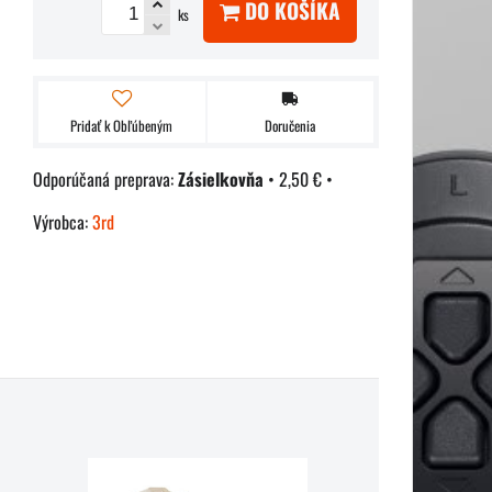
DO KOŠÍKA
ks
Pridať k Obľúbeným
Doručenia
Zásielkovňa
•
2,50 €
•
Výrobca:
3rd