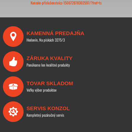
Konzole-příslušenstvícz-150672878302597/?fref=ts
KAMENNÁ PREDAJŇA
Hodonín, Na pískách 3275/3
ZÁRUKA KVALITY
Ponúkame len kvalitné produkty
TOVAR SKLADOM
Veľky výber produktov
SERVIS KONZOL
Kompletný pozáručný servis