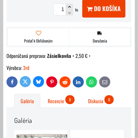
DO KOŠÍKA
ks
Pridať k Obľúbeným
Doručenia
Zásielkovňa
•
2,50 €
•
Výrobca:
3rd
Bluesky
Twitter
Facebook
Pinterest
Reddit
LinkedIn
WhatsApp
E-
mail
0
0
Galéria
Recenzie
Diskusia
Galéria