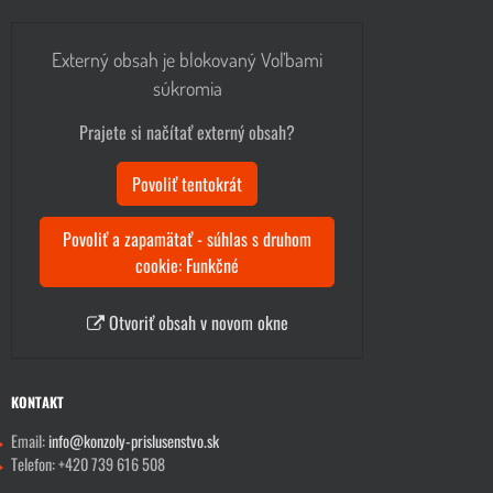
Externý obsah je blokovaný Voľbami
súkromia
Prajete si načítať externý obsah?
Povoliť tentokrát
Povoliť a zapamätať - súhlas s druhom
cookie: Funkčné
Otvoriť obsah v novom okne
KONTAKT
Email:
info@konzoly-prislusenstvo.sk
Telefon: +420 739 616 508