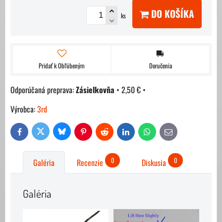
DO KOŠÍKA
ks
Pridať k Obľúbeným
Doručenia
Zásielkovňa
•
2,50 €
•
Výrobca:
3rd
Bluesky
Twitter
Facebook
Pinterest
Reddit
LinkedIn
WhatsApp
E-
mail
0
0
Galéria
Recenzie
Diskusia
Galéria