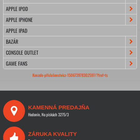
APPLE IPOD
APPLE IPHONE
APPLE IPAD
BAZÁR
CONSOLE OUTLET
GAME FANS
Konzole-příslušenstvícz-150672878302597/?fref=ts
KAMENNÁ PREDAJŇA
Hodonín, Na pískách 3275/3
ZÁRUKA KVALITY