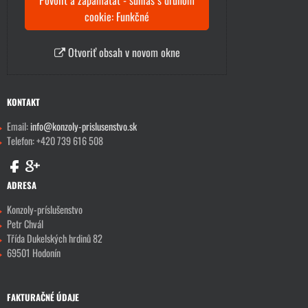
Povoliť a zapamätať - súhlas s druhom
cookie: Funkčné
Otvoriť obsah v novom okne
KONTAKT
Email:
info@konzoly-prislusenstvo.sk
Telefon: +420 739 616 508
ADRESA
Konzoly-príslušenstvo
Petr Chvál
Třída Dukelských hrdinů 82
69501 Hodonín
FAKTURAČNÉ ÚDAJE