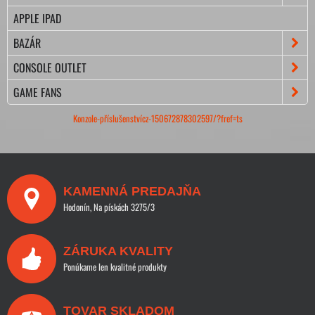
APPLE IPAD
BAZÁR
CONSOLE OUTLET
GAME FANS
Konzole-příslušenstvícz-150672878302597/?fref=ts
KAMENNÁ PREDAJŇA
Hodonín, Na pískách 3275/3
ZÁRUKA KVALITY
Ponúkame len kvalitné produkty
TOVAR SKLADOM