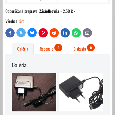
Zásielkovňa
•
2,50 €
•
Výrobca:
3rd
Bluesky
Twitter
Facebook
Pinterest
Reddit
LinkedIn
WhatsApp
E-
mail
0
0
Galéria
Recenzie
Diskusia
Galéria