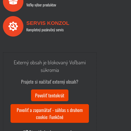
Veľky výber produktov
SERVIS KONZOL
Kompletný pozáručný servis
Externý obsah je blokovaný Voľbami
súkromia
Prajete si načítať externý obsah?
Povoliť tentokrát
Povoliť a zapamätať - súhlas s druhom
cookie: Funkčné