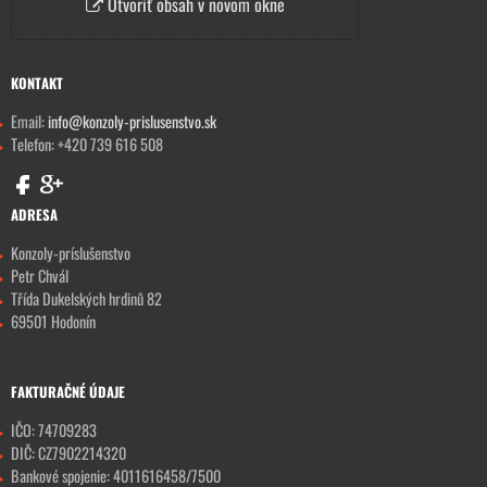
Otvoriť obsah v novom okne
KONTAKT
Email:
info@konzoly-prislusenstvo.sk
Telefon: +420 739 616 508
ADRESA
Konzoly-príslušenstvo
Petr Chvál
Třída Dukelských hrdinů 82
69501 Hodonín
FAKTURAČNÉ ÚDAJE
IČO: 74709283
DIČ: CZ7902214320
Bankové spojenie: 4011616458/7500