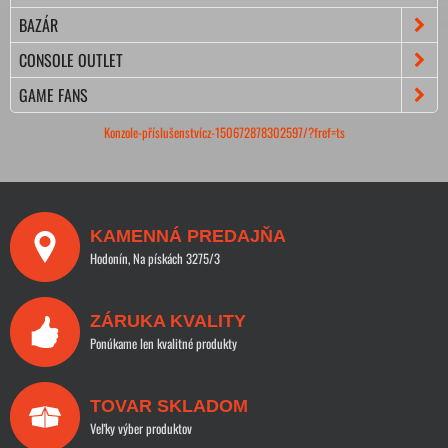
BAZÁR
CONSOLE OUTLET
GAME FANS
Konzole-příslušenstvícz-150672878302597/?fref=ts
KAMENNÁ PREDAJŇA
Hodonín, Na pískách 3275/3
ZÁRUKA KVALITY
Ponúkame len kvalitné produkty
TOVAR SKLADOM
Veľky výber produktov