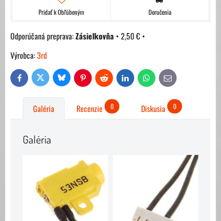
Pridať k Obľúbeným
Doručenia
Zásielkovňa
•
2,50 €
•
Výrobca:
3rd
Bluesky
Twitter
Facebook
Pinterest
Reddit
LinkedIn
WhatsApp
E-
mail
0
0
Galéria
Recenzie
Diskusia
Galéria