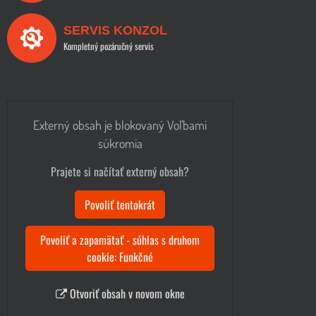
SERVIS KONZOL
Kompletný pozáručný servis
Externý obsah je blokovaný Voľbami
súkromia
Prajete si načítať externý obsah?
Povoliť tentokrát
Povoliť a zapamätať - súhlas s druhom
cookie: Funkčné
Otvoriť obsah v novom okne