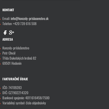
KONTAKT
Email:
info@konzoly-prislusenstvo.sk
Telefon: +420 739 616 508
ADRESA
Konzoly-príslušenstvo
Petr Chvál
Třída Dukelských hrdinů 82
69501 Hodonín
FAKTURAČNÉ ÚDAJE
IČO: 74709283
DIČ: CZ7902214320
Bankové spojenie: 4011616458/7500
Variabilný symbol: číslo objednávky