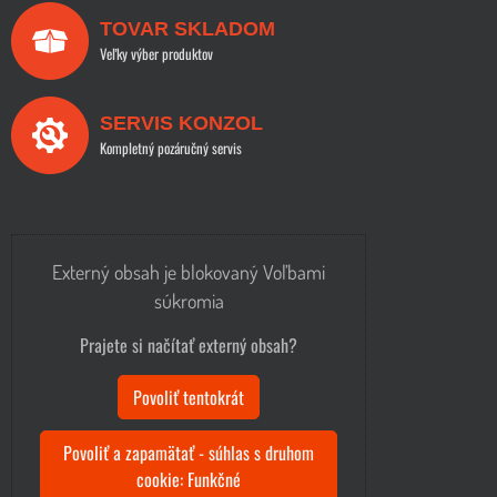
TOVAR SKLADOM
Veľky výber produktov
SERVIS KONZOL
Kompletný pozáručný servis
Externý obsah je blokovaný Voľbami
súkromia
Prajete si načítať externý obsah?
Povoliť tentokrát
Povoliť a zapamätať - súhlas s druhom
cookie: Funkčné