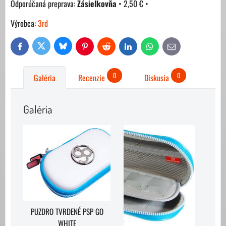
Zásielkovňa
•
2,50 €
•
Výrobca:
3rd
Bluesky
Twitter
Facebook
Pinterest
Reddit
LinkedIn
WhatsApp
E-
mail
0
0
Galéria
Recenzie
Diskusia
Galéria
PUZDRO TVRDENÉ PSP GO
WHITE