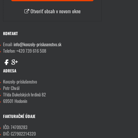
Otvoriť obsah v novom okne
KONTAKT
Email:
info@konzoly-prislusenstvo.sk
Telefon: +420 739 616 508
ADRESA
Konzoly-príslušenstvo
Petr Chvál
Třída Dukelských hrdinů 82
69501 Hodonín
FAKTURAČNÉ ÚDAJE
IČO: 74709283
DIČ: CZ7902214320