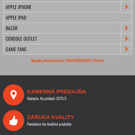
APPLE IPHONE
APPLE IPAD
BAZÁR
CONSOLE OUTLET
GAME FANS
Konzole-příslušenstvícz-150672878302597/?fref=ts
KAMENNÁ PREDAJŇA
Hodonín, Na pískách 3275/3
ZÁRUKA KVALITY
Ponúkame len kvalitné produkty