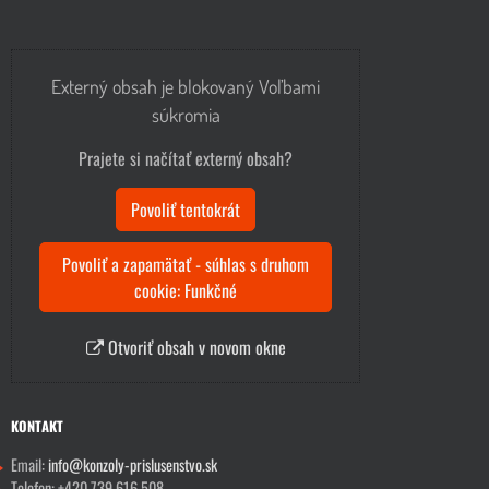
Externý obsah je blokovaný Voľbami
súkromia
Prajete si načítať externý obsah?
Povoliť tentokrát
Povoliť a zapamätať - súhlas s druhom
cookie: Funkčné
Otvoriť obsah v novom okne
KONTAKT
Email:
info@konzoly-prislusenstvo.sk
Telefon: +420 739 616 508