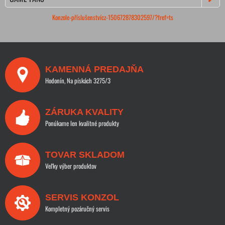
Konzole-příslušenstvícz-150672878302597/?fref=ts
KAMENNÁ PREDAJŇA
Hodonín, Na pískách 3275/3
ZÁRUKA KVALITY
Ponúkame len kvalitné produkty
TOVAR SKLADOM
Veľky výber produktov
SERVIS KONZOL
Kompletný pozáručný servis