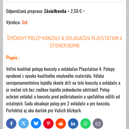
Zásielkovňa
•
2,50 €
•
Výrobca:
3rd
ŠPIČKOVÝ POLEP KONZOLY A OVLADAČOV PLAYSTATION 4
STICKER BOMB
Popis :
Veľmi kvalitné polepy konzoly a ovládačov Playstation 4. Polepy
vyrobené z vysoko kvalitného vinylového materiálu. Vďaka
semipenamentnímu lepidlu skvele drží na tele konzoly a ovládače a
je možné ich bez zvyškov lepidla jednoducho odstrániť. Polep
ochráni ovládač a konzolu pred poškriabaním a spoľahlivo odlíši od
ostatných. Sada obsahuje polep pre 2 ovládače a pre konzolu.
Perfektný aj ako darček pre Vašich blízkych.
Bluesky
Twitter
Facebook
Pinterest
Reddit
LinkedIn
WhatsApp
E-
mail