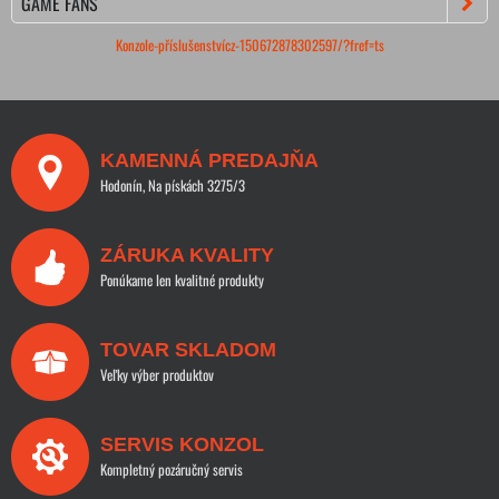
GAME FANS
Konzole-příslušenstvícz-150672878302597/?fref=ts
KAMENNÁ PREDAJŇA
Hodonín, Na pískách 3275/3
ZÁRUKA KVALITY
Ponúkame len kvalitné produkty
TOVAR SKLADOM
Veľky výber produktov
SERVIS KONZOL
Kompletný pozáručný servis