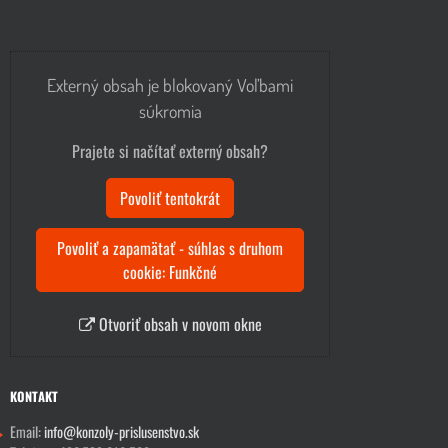
Externý obsah je blokovaný Voľbami
súkromia
Prajete si načítať externý obsah?
Povoliť tentokrát
Povoliť a zapamätať - súhlas s druhom
cookie: Funkčné
Otvoriť obsah v novom okne
KONTAKT
Email:
info@konzoly-prislusenstvo.sk