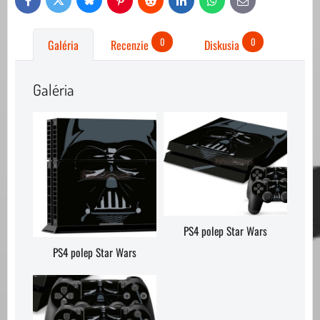
Bluesky
Twitter
Facebook
Pinterest
Reddit
LinkedIn
WhatsApp
E-
mail
0
0
Galéria
Recenzie
Diskusia
Galéria
PS4 polep Star Wars
PS4 polep Star Wars