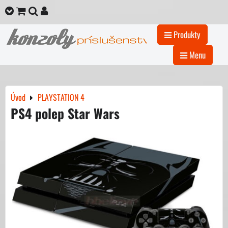
Produkty
Menu
Úvod
PLAYSTATION 4
PS4 polep Star Wars