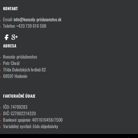
KONTAKT
Email:
info@konzoly-prislusenstvo.sk
Telefon: +420 739 616 508
ADRESA
Konzoly-príslušenstvo
Petr Chvál
Třída Dukelských hrdinů 82
69501 Hodonín
FAKTURAČNÉ ÚDAJE
IČO: 74709283
DIČ: CZ7902214320
Bankové spojenie: 4011616458/7500
Variabilný symbol: číslo objednávky