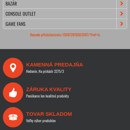
BAZÁR
CONSOLE OUTLET
GAME FANS
Konzole-příslušenstvícz-150672878302597/?fref=ts
KAMENNÁ PREDAJŇA
Hodonín, Na pískách 3275/3
ZÁRUKA KVALITY
Ponúkame len kvalitné produkty
TOVAR SKLADOM
Veľky výber produktov