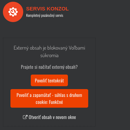
SERVIS KONZOL
Kompletný pozáručný servis
Externý obsah je blokovaný Voľbami
súkromia
Prajete si načítať externý obsah?
Povoliť tentokrát
Povoliť a zapamätať - súhlas s druhom
cookie: Funkčné
Otvoriť obsah v novom okne