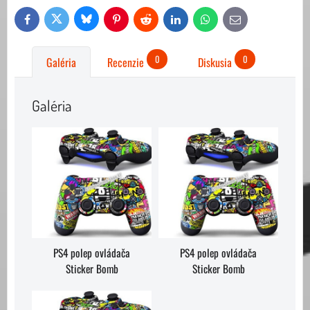
Bluesky
Twitter
Facebook
Pinterest
Reddit
LinkedIn
WhatsApp
E-
mail
0
0
Galéria
Recenzie
Diskusia
Galéria
PS4 polep ovládača
PS4 polep ovládača
Sticker Bomb
Sticker Bomb