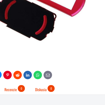
uesky
Pinterest
Reddit
LinkedIn
WhatsApp
E-
mail
0
0
Recenzie
Diskusia