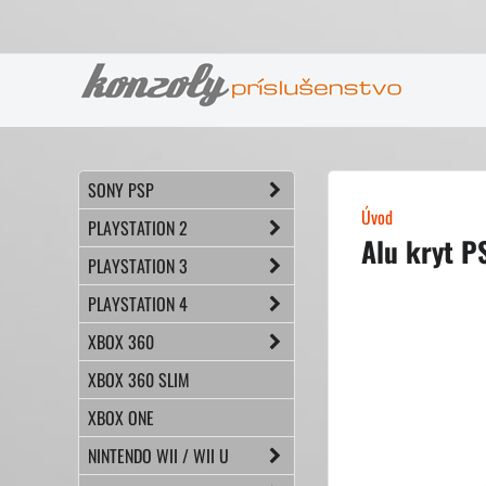
SONY PSP
Úvod
PLAYSTATION 2
Alu kryt P
PLAYSTATION 3
PLAYSTATION 4
XBOX 360
XBOX 360 SLIM
XBOX ONE
NINTENDO WII / WII U