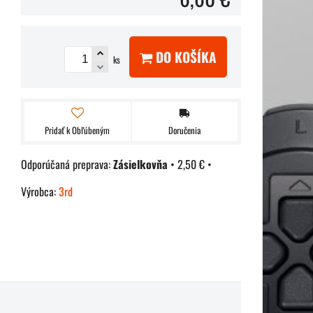
DO KOŠÍKA
ks
Pridať k Obľúbeným
Doručenia
Zásielkovňa
•
2,50 €
•
Výrobca:
3rd