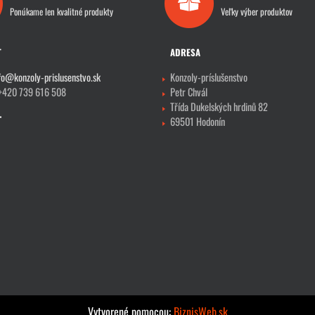
Ponúkame len kvalitné produkty
Veľky výber produktov
T
ADRESA
fo@konzoly-prislusenstvo.sk
Konzoly-príslušenstvo
 +420 739 616 508
Petr Chvál
Třída Dukelských hrdinů 82
69501 Hodonín
Vytvorené pomocou:
BiznisWeb.sk