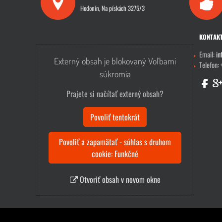
Hodonín, Na pískách 3275/3
KONTAK
Email:
in
Externý obsah je blokovaný Voľbami
Telefon:
súkromia
Prajete si načítať externý obsah?
Povoliť tentokrát
Povoliť a zapamätať - súhlas s druhom
cookie: Funkčné
Otvoriť obsah v novom okne