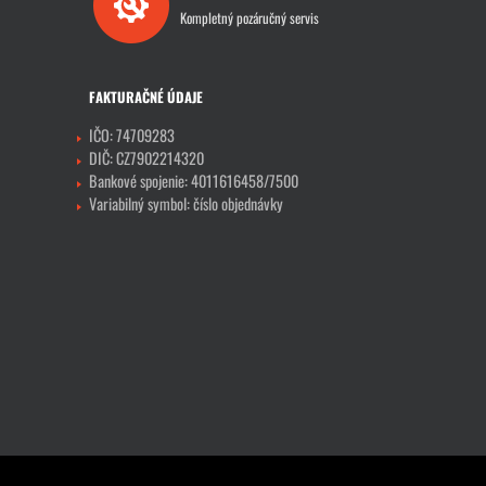
Kompletný pozáručný servis
FAKTURAČNÉ ÚDAJE
IČO: 74709283
DIČ: CZ7902214320
Bankové spojenie: 4011616458/7500
Variabilný symbol: číslo objednávky