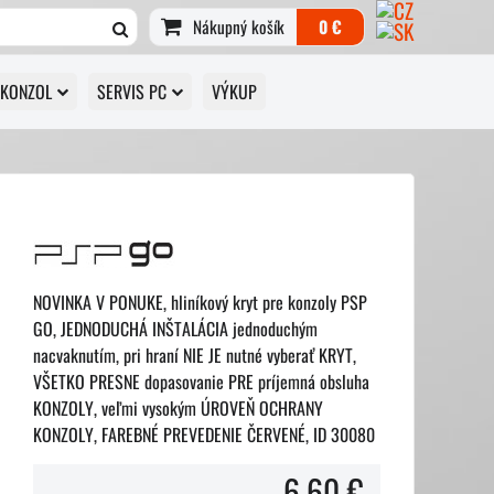
Nákupný košík
0 €
 KONZOL
SERVIS PC
VÝKUP
NOVINKA V PONUKE, hliníkový kryt pre konzoly PSP
GO, JEDNODUCHÁ INŠTALÁCIA jednoduchým
nacvaknutím, pri hraní NIE JE nutné vyberať KRYT,
VŠETKO PRESNE dopasovanie PRE príjemná obsluha
KONZOLY, veľmi vysokým ÚROVEŇ OCHRANY
KONZOLY, FAREBNÉ PREVEDENIE ČERVENÉ, ID 30080
6,60 €