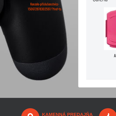
Konzole-příslušenstvícz-
150672878302597/?fref=ts
A
KAMENNÁ PREDAJŇA