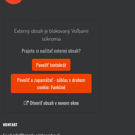
Externý obsah je blokovaný Voľbami
súkromia
Prajete si načítať externý obsah?
Povoliť tentokrát
Povoliť a zapamätať - súhlas s druhom
cookie: Funkčné
Otvoriť obsah v novom okne
KONTAKT