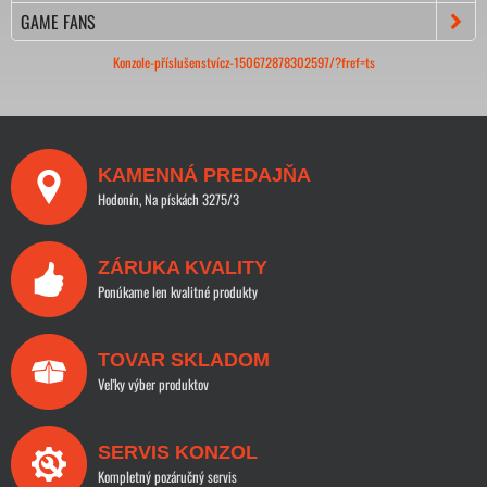
GAME FANS
Konzole-příslušenstvícz-150672878302597/?fref=ts
KAMENNÁ PREDAJŇA
Hodonín, Na pískách 3275/3
ZÁRUKA KVALITY
Ponúkame len kvalitné produkty
TOVAR SKLADOM
Veľky výber produktov
SERVIS KONZOL
Kompletný pozáručný servis