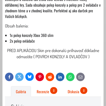
obľúbenej hry. Sada obsahuje polep konzoly a polep pre 2 ovládače v
zhodnom téme a v zhodnej kvalite. Perfektné aj ako darček pre
Vašich blízkych.
Obsah balenia:
1x polep konzoly Xbox 360 slim
2x polep ovládače
PRED APLIKÁCIOU Skin pre dokonalú priľnavosť dôkladne
odmastite ( POVRCH KONZOLY A OVLADČOV )
Bluesky
Twitter
Facebook
Pinterest
Reddit
LinkedIn
WhatsApp
E-
mail
0
0
Galéria
Recenzie
Diskusia