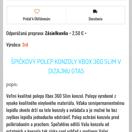
Pridať k Obľúbeným
Doručenia
Zásielkovňa
•
2,50 €
•
Výrobca:
3rd
ŠPIČKOVÝ POLEP KONZOLY XBOX 360 SLIM V
DIZAJNU GTA5
popis:
Veľmi kvalitné polepy Xbox 360 Slim konzol. Polepy vyrobené z
vysoko kvalitného vinylového materiála. Vďaka semipernamentnému
lepidlu skvele drží na tele konzoly a ovládača a je možné ho bez
zvyškov lepidla jednoducho odstrániť. Polep ochráni konzolu pred
poškriabaním a prachom. Spoľahlivo odlíši Vašu konzolu od
ostatných a konzola tak získa cool vzhľad s motívom Vašej