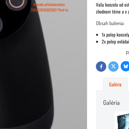
Vašu konzolu od ost
Konzole-příslušenstvícz-
150672878302597/?fref=ts
zhodnom téme a v zh
Obsah balenia:
1x polep konzol
2x polep ovláda
P
Bl
Twitter
Facebook
Galéria
Galéria