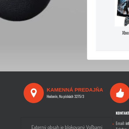
Xbo
KAMENNÁ PREDAJŇA
Hodonín, Na pískách 3275/3
KONTAK
Email:
in
Externý obsah je blokovaný Voľbami