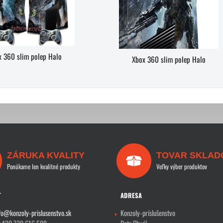
x 360 slim polep Halo
Xbox 360 slim polep Halo
ZÁRUKA KVALITY
TOVAR SKLAD
Ponúkame len kvalitné produkty
Veľky výber produktov
T
ADRESA
fo@konzoly-prislusenstvo.sk
Konzoly-príslušenstvo