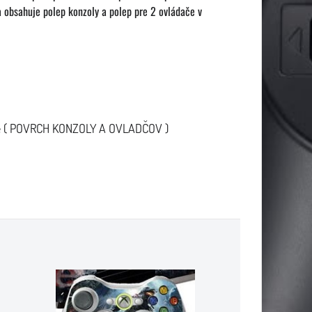
 obsahuje polep konzoly a polep pre 2 ovládače v
ite ( POVRCH KONZOLY A OVLADČOV )