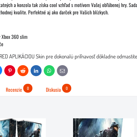
atných a konzola tak získa cool vzhľad s motívom Vašej obľúbenej hry. Sada
odnej kvalite. Perfektné aj ako darček pre Vašich blízkych.
y Xbox 360 slim
če
RED APLIKÁCIOU Skin pre dokonalú priľnavosť dôkladne odmast
uesky
Pinterest
Reddit
LinkedIn
WhatsApp
E-
mail
0
0
Recenzie
Diskusia