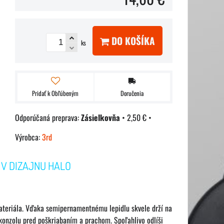
DO KOŠÍKA
ks
Pridať k Obľúbeným
Doručenia
Zásielkovňa
•
2,50 €
•
Výrobca:
3rd
 V DIZAJNU HALO
materiála. Vďaka semipernamentnému lepidlu skvele drží na
 konzolu pred poškriabaním a prachom. Spoľahlivo odlíši