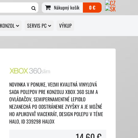
Nákupný košík
0 €
 KONZOL
SERVIS PC
VÝKUP
NOVINKA V PONUKE, VEĽMI KVALITNÁ VINYLOVÁ
SADA POLEPOV PRE KONZOLU XBOX 360 SLIM A
OVLÁDAČOV, SEMIPERNAMENTNÉ LEPIDLO
NEZANECHÁ PO ODSTRÁNENIE ZVYŠKY A JE MOŽNÉ
HO APLIKOVAŤ VIACEKRÁT, DESIGN POLEPU V TÉME
HALO, ID 339298 HALOX
14,60 €