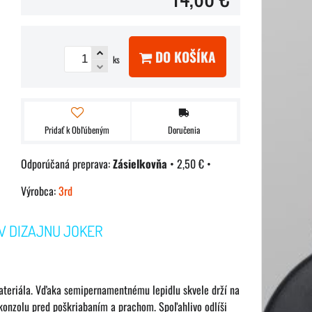
DO KOŠÍKA
ks
Pridať k Obľúbeným
Doručenia
Zásielkovňa
•
2,50 €
•
Výrobca:
3rd
V DIZAJNU JOKER
materiála. Vďaka semipernamentnému lepidlu skvele drží na
 konzolu pred poškriabaním a prachom. Spoľahlivo odlíši