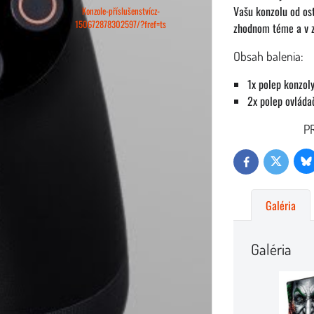
Vašu konzolu od ost
Konzole-příslušenstvícz-
150672878302597/?fref=ts
zhodnom téme a v zh
Obsah balenia:
1x polep konzol
2x polep ovláda
PR
Bl
Twitter
Facebook
Galéria
Galéria