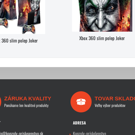
Xbox 360 slim polep Joker
 360 slim polep Joker
ZÁRUKA KVALITY
TOVAR SKLAD
Ponúkame len kvalitné produkty
Veľky výber produktov
T
ADRESA
fo@konzoly-prislusenstvo.sk
Konzoly-príslušenstvo