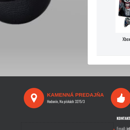
Xbox
KAMENNÁ PREDAJŇA
Hodonín, Na pískách 3275/3
KONTAK
Email:
in