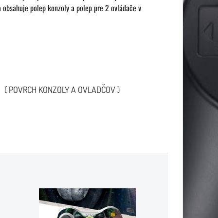
 obsahuje polep konzoly a polep pre 2 ovládače v
ite ( POVRCH KONZOLY A OVLADČOV )