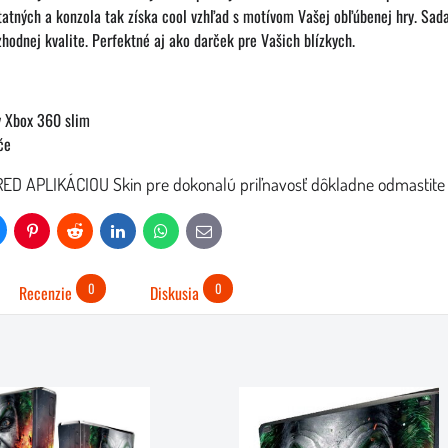
atných a konzola tak získa cool vzhľad s motívom Vašej obľúbenej hry. Sada
odnej kvalite. Perfektné aj ako darček pre Vašich blízkych.
y Xbox 360 slim
če
ED APLIKÁCIOU Skin pre dokonalú priľnavosť dôkladne odmast
uesky
Pinterest
Reddit
LinkedIn
WhatsApp
E-
mail
0
0
Recenzie
Diskusia