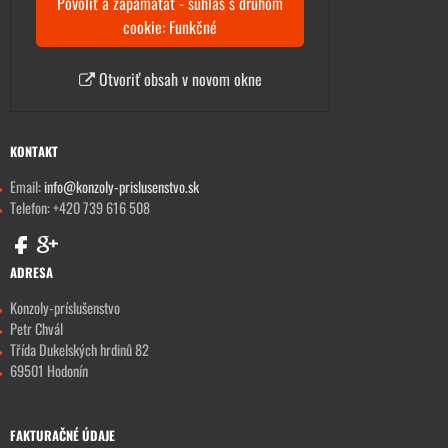
Povoliť a zapamätať - súhlas s druhom
cookie: Funkčné
Otvoriť obsah v novom okne
KONTAKT
Email:
info@konzoly-prislusenstvo.sk
Telefon: +420 739 616 508
ADRESA
Konzoly-príslušenstvo
Petr Chvál
Třída Dukelských hrdinů 82
69501 Hodonín
FAKTURAČNÉ ÚDAJE