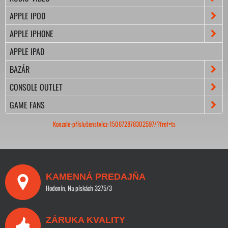
APPLE IPOD
APPLE IPHONE
APPLE IPAD
BAZÁR
CONSOLE OUTLET
GAME FANS
Konzole-příslušenstvícz-150672878302597/?fref=ts
KAMENNÁ PREDAJŇA
Hodonín, Na pískách 3275/3
ZÁRUKA KVALITY