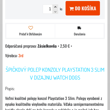
DO KOŠÍKA
ks
Pridať k Obľúbeným
Doručenia
Zásielkovňa
•
2,50 €
•
Výrobca:
3rd
ŠPIČKOVÝ POLEP KONZOLY PLAYSTATION 3 SLIM
V DIZAJNU WATCH DOGS
Popis:
Veľmi kvalitné polepy konzol Playstation 3 Slim. Polepy vyrobené z
vysoko kvalitného vinylového materiála. Vďaka semipernamentnému
lepidlu skvelo drží na tele konzoly a ovládača a je možné ich bez