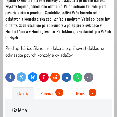
zvyškov lepidla jednoducho odstrániť. Polep ochráni konzolu pred
poškriabaním a prachem. Spoľahlivo odlíši Vašu konzolu od
ostatných a konzola získa cool vzhľad s motívom Vašej oblíbené hry
či témy. Sada obsahuje polep konzoly a polep pre 2 ovládače v
zhodné téme a v zhodnej kvalite. Perfektné aj ako darček pre Vašich
blízkych.
Pred aplíkáciou Skinu pre dokonalú priľnavosť dôkladne
odmastite povrch konzoly a ovladačov
Bluesky
Twitter
Facebook
Pinterest
Reddit
LinkedIn
WhatsApp
E-
mail
0
0
Galéria
Recenzie
Diskusia
Galéria