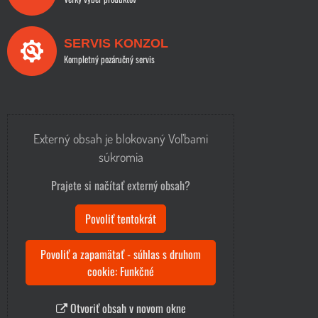
SERVIS KONZOL
Kompletný pozáručný servis
Externý obsah je blokovaný Voľbami
súkromia
Prajete si načítať externý obsah?
Povoliť tentokrát
Povoliť a zapamätať - súhlas s druhom
cookie: Funkčné
Otvoriť obsah v novom okne