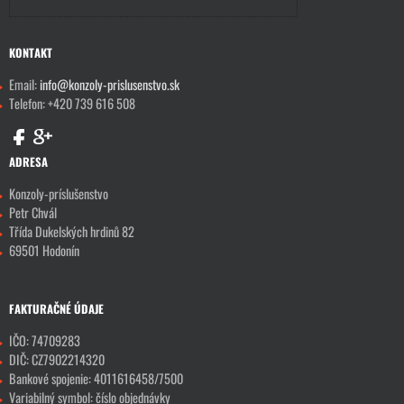
KONTAKT
Email:
info@konzoly-prislusenstvo.sk
Telefon: +420 739 616 508
ADRESA
Konzoly-príslušenstvo
Petr Chvál
Třída Dukelských hrdinů 82
69501 Hodonín
FAKTURAČNÉ ÚDAJE
IČO: 74709283
DIČ: CZ7902214320
Bankové spojenie: 4011616458/7500
Variabilný symbol: číslo objednávky