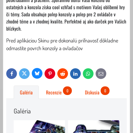
poškriabaním a prachem. Spoľahlivo odlíši Vašu konzolu od
ostatných a konzola získa cool vzhľad s motívom Vašej oblíbené hry
či témy. Sada obsahuje polep konzoly a polep pre 2 ovládače v
zhodné téme a v zhodnej kvalite. Perfektné aj ako darček pre Vašich
blízkych.
Pred aplíkáciou Skinu pre dokonalú priľnavosť dôkladne
odmastite povrch konzoly a ovladačov
Bluesky
Twitter
Facebook
Pinterest
Reddit
LinkedIn
WhatsApp
E-
mail
0
0
Galéria
Recenzie
Diskusia
Galéria