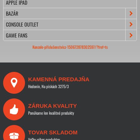
APPLE IPAD
BAZÁR
CONSOLE OUTLET
GAME FANS
Konzole-příslušenstvícz-150672878302597/?fref=ts
KAMENNÁ PREDAJŇA
Hodonín, Na pískách 3275/3
ZÁRUKA KVALITY
Ponúkame len kvalitné produkty
TOVAR SKLADOM
Veľky výber produktov