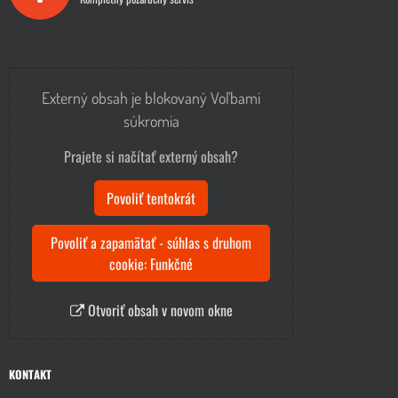
Externý obsah je blokovaný Voľbami
súkromia
Prajete si načítať externý obsah?
Povoliť tentokrát
Povoliť a zapamätať - súhlas s druhom
cookie: Funkčné
Otvoriť obsah v novom okne
KONTAKT