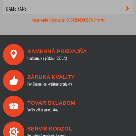
GAME FANS
Konzole-příslušenstvícz-150672878302597/?fref=ts
KAMENNÁ PREDAJŇA
Hodonín, Na pískách 3275/3
ZÁRUKA KVALITY
Ponúkame len kvalitné produkty
TOVAR SKLADOM
Veľky výber produktov
SERVIS KONZOL
Kompletný pozáručný servis