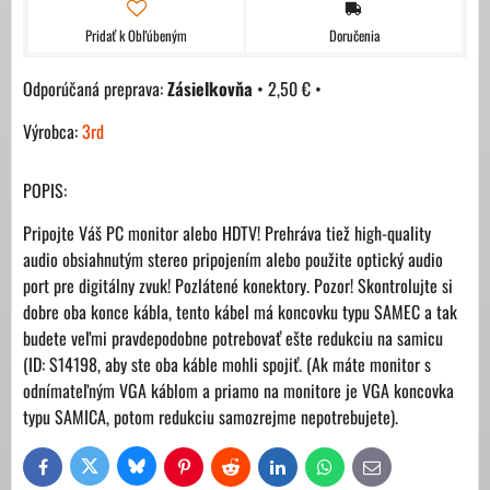
Pridať k Obľúbeným
Doručenia
Zásielkovňa
•
2,50 €
•
Výrobca:
3rd
POPIS:
Pripojte Váš PC monitor alebo HDTV! Prehráva tiež high-quality
audio obsiahnutým stereo pripojením alebo použite optický audio
port pre digitálny zvuk! Pozlátené konektory. Pozor! Skontrolujte si
dobre oba konce kábla, tento kábel má koncovku typu SAMEC a tak
budete veľmi pravdepodobne potrebovať ešte redukciu na samicu
(ID: S14198, aby ste oba káble mohli spojiť. (Ak máte monitor s
odnímateľným VGA káblom a priamo na monitore je VGA koncovka
typu SAMICA, potom redukciu samozrejme nepotrebujete).
Bluesky
Twitter
Facebook
Pinterest
Reddit
LinkedIn
WhatsApp
E-
mail