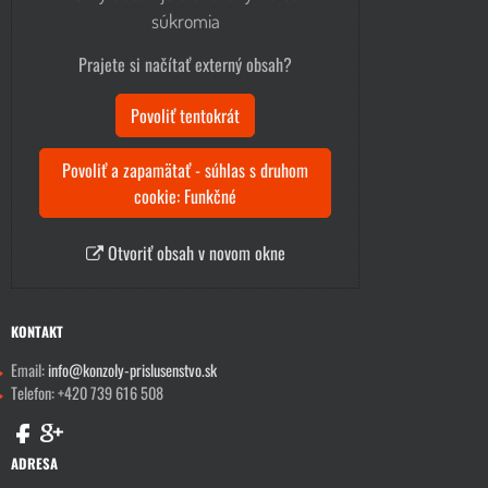
súkromia
Prajete si načítať externý obsah?
Povoliť tentokrát
Povoliť a zapamätať - súhlas s druhom
cookie: Funkčné
Otvoriť obsah v novom okne
KONTAKT
Email:
info@konzoly-prislusenstvo.sk
Telefon: +420 739 616 508
ADRESA