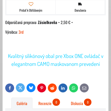
Pridať k Obľúbeným
Doručenia
Zásielkovňa
•
2,50 €
•
Výrobca:
3rd
Kvalitný silikónový obal pre Xbox ONE ovládač v
elegantnom CAMO maskovanom prevedení
Bluesky
Twitter
Facebook
Pinterest
Reddit
LinkedIn
WhatsApp
E-
mail
0
0
Galéria
Recenzie
Diskusia