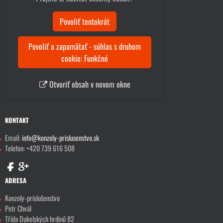
Povoliť tentokrát
Povoliť a zapamätať - súhlas s druhom
cookie: Funkčné
Otvoriť obsah v novom okne
KONTAKT
Email:
info@konzoly-prislusenstvo.sk
Telefon: +420 739 616 508
ADRESA
Konzoly-príslušenstvo
Petr Chvál
Třída Dukelských hrdinů 82