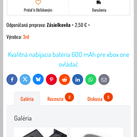
Pridať k Obľúbeným
Doručenia
Zásielkovňa
•
2,50 €
•
Výrobca:
3rd
Kvalitná nabíjacia batéria 600 mAh pre xbox one
ovládač
Bluesky
Twitter
Facebook
Pinterest
Reddit
LinkedIn
WhatsApp
E-
mail
0
0
Galéria
Recenzie
Diskusia
Galéria