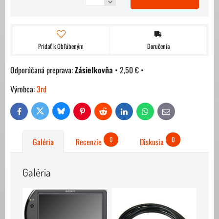
Pridať k Obľúbeným
Doručenia
Zásielkovňa
•
2,50 €
•
Výrobca:
3rd
Bluesky
Twitter
Facebook
Pinterest
Reddit
LinkedIn
WhatsApp
E-
mail
0
0
Galéria
Recenzie
Diskusia
Galéria