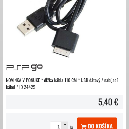
NOVINKA V PONUKE * dĺžka kábla 110 CM * USB dátový / nabíjací
kábel * ID 24425
5,40 €
DO KOŠÍKA
ks