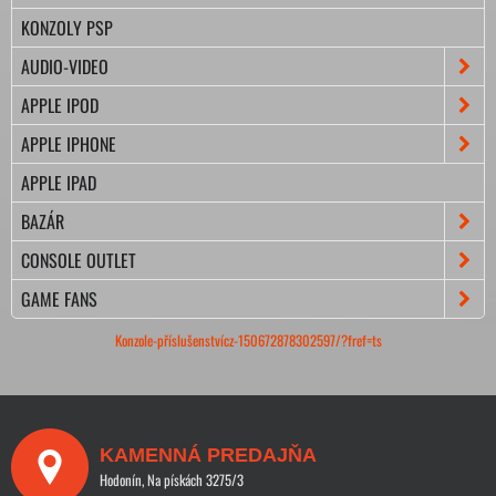
KONZOLY PSP
AUDIO-VIDEO
APPLE IPOD
APPLE IPHONE
APPLE IPAD
BAZÁR
CONSOLE OUTLET
GAME FANS
Konzole-příslušenstvícz-150672878302597/?fref=ts
KAMENNÁ PREDAJŇA
Hodonín, Na pískách 3275/3