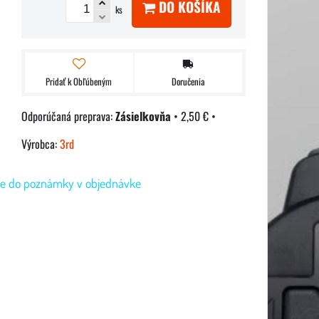
DO KOŠÍKA
ks
Pridať k Obľúbeným
Doručenia
Zásielkovňa
•
2,50 €
•
Výrobca:
3rd
te do poznámky v objednávke