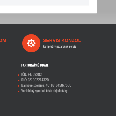
OM
SERVIS KONZOL
Kompletný pozáručný servis
FAKTURAČNÉ ÚDAJE
IČO: 74709283
DIČ: CZ7902214320
Bankové spojenie: 4011616458/7500
Variabilný symbol: číslo objednávky