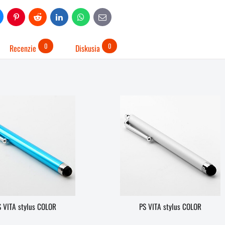
uesky
Pinterest
Reddit
LinkedIn
WhatsApp
E-
mail
0
0
Recenzie
Diskusia
S VITA stylus COLOR
PS VITA stylus COLOR