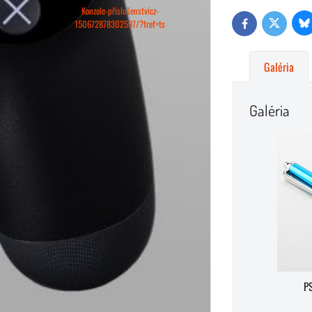
Konzole-příslušenstvícz-
150672878302597/?fref=ts
Bl
Twitter
Facebook
Galéria
Galéria
P