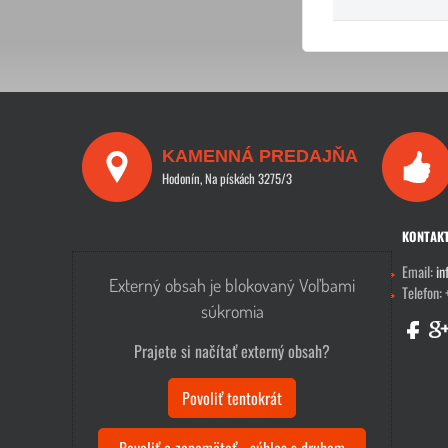
KAMENNÁ PREDAJŇA
Hodonín, Na pískách 3275/3
KONTAK
Email:
in
Externý obsah je blokovaný Voľbami
Telefon:
súkromia
Prajete si načítať externý obsah?
Povoliť tentokrát