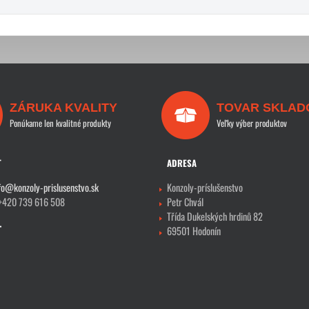
ZÁRUKA KVALITY
TOVAR SKLAD
Ponúkame len kvalitné produkty
Veľky výber produktov
T
ADRESA
fo@konzoly-prislusenstvo.sk
Konzoly-príslušenstvo
 +420 739 616 508
Petr Chvál
Třída Dukelských hrdinů 82
69501 Hodonín