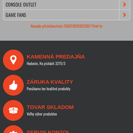
CONSOLE OUTLET
GAME FANS
Konzole-příslušenstvícz-150672878302597/?fref=ts
KAMENNÁ PREDAJŇA
Hodonín, Na pískách 3275/3
ZÁRUKA KVALITY
Ponúkame len kvalitné produkty
TOVAR SKLADOM
Veľky výber produktov
SERVIS KONZOL