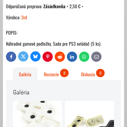
Zásielkovňa
•
2,50 €
•
Výrobca:
3rd
POPIS:
Náhradné gumové podložky. Sada pre PS3 ovládač (5 ks)
Bluesky
Twitter
Facebook
Pinterest
Reddit
LinkedIn
WhatsApp
E-
mail
0
0
Galéria
Recenzie
Diskusia
Galéria