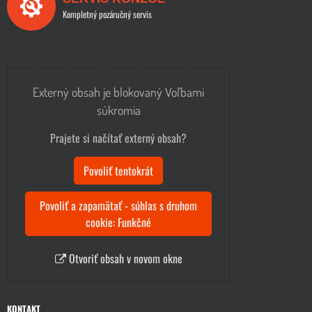
Kompletný pozáručný servis
Externý obsah je blokovaný Voľbami
súkromia
Prajete si načítať externý obsah?
Povoliť tentokrát
Povoliť a zapamätať - súhlas s druhom
cookie: Funkčné
Otvoriť obsah v novom okne
KONTAKT