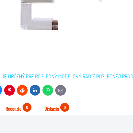
 JE URČENÝ PRE POSLEDNÝ MODELOVÝ RAD Z POSLEDNEJ PROD
uesky
Pinterest
Reddit
LinkedIn
WhatsApp
E-
mail
0
0
Recenzie
Diskusia