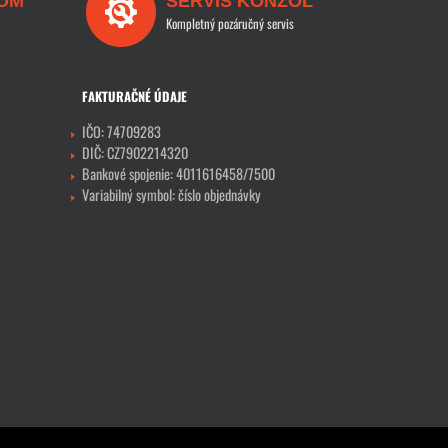
OM
SERVIS KONZOL
Kompletný pozáručný servis
FAKTURAČNÉ ÚDAJE
IČO: 74709283
DIČ: CZ7902214320
Bankové spojenie: 4011616458/7500
Variabilný symbol: číslo objednávky