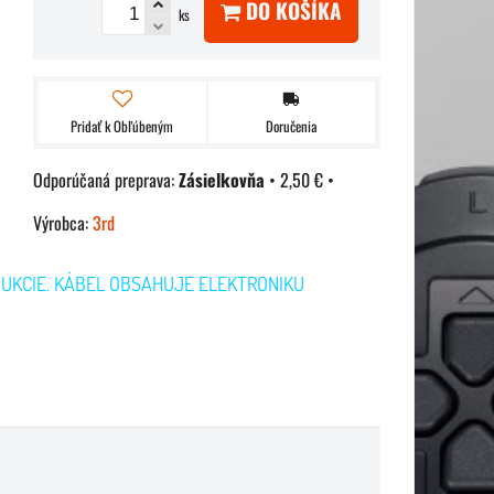
DO KOŠÍKA
ks
Pridať k Obľúbeným
Doručenia
Zásielkovňa
•
2,50 €
•
Výrobca:
3rd
UKCIE. KÁBEL OBSAHUJE ELEKTRONIKU