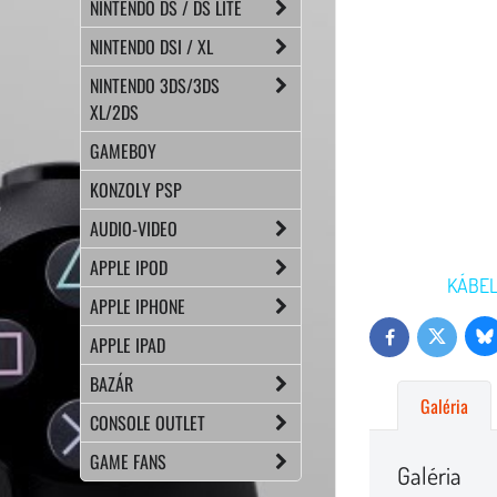
NINTENDO DS / DS LITE
NINTENDO DSI / XL
NINTENDO 3DS/3DS
XL/2DS
GAMEBOY
KONZOLY PSP
AUDIO-VIDEO
APPLE IPOD
KÁBEL
APPLE IPHONE
Bl
Twitter
Facebook
APPLE IPAD
BAZÁR
Galéria
CONSOLE OUTLET
GAME FANS
Galéria