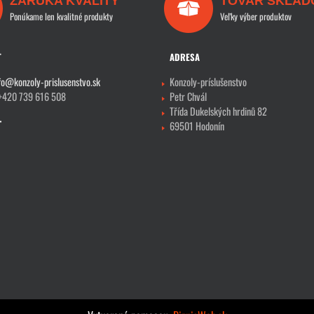
ZÁRUKA KVALITY
TOVAR SKLAD
Ponúkame len kvalitné produkty
Veľky výber produktov
T
ADRESA
fo@konzoly-prislusenstvo.sk
Konzoly-príslušenstvo
 +420 739 616 508
Petr Chvál
Třída Dukelských hrdinů 82
69501 Hodonín