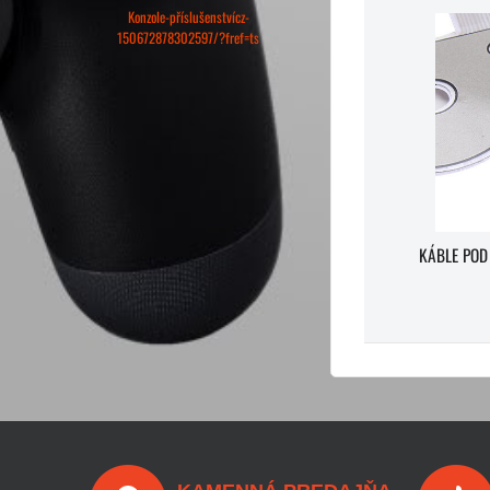
Konzole-příslušenstvícz-
150672878302597/?fref=ts
KÁBLE POD