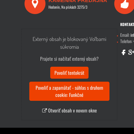
KAMENNÁ PREDAJŇA
Hodonín, Na pískách 3275/3
KONTAK
Email:
in
Externý obsah je blokovaný Voľbami
Telefon:
súkromia
Prajete si načítať externý obsah?
Povoliť tentokrát
Povoliť a zapamätať - súhlas s druhom
cookie: Funkčné
Otvoriť obsah v novom okne