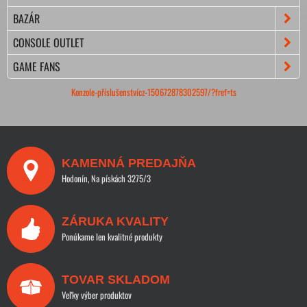
BAZÁR
CONSOLE OUTLET
GAME FANS
Konzole-příslušenstvícz-150672878302597/?fref=ts
KAMENNÁ PREDAJŇA
Hodonín, Na pískách 3275/3
ZÁRUKA KVALITY
Ponúkame len kvalitné produkty
TOVAR SKLADOM
Veľky výber produktov