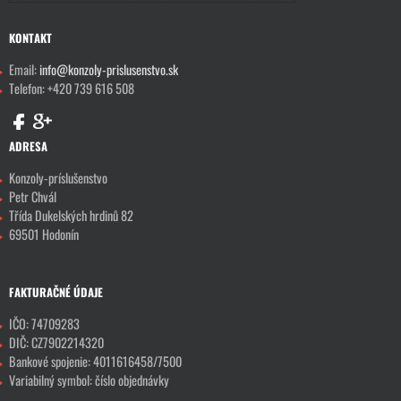
KONTAKT
Email:
info@konzoly-prislusenstvo.sk
Telefon: +420 739 616 508
ADRESA
Konzoly-príslušenstvo
Petr Chvál
Třída Dukelských hrdinů 82
69501 Hodonín
FAKTURAČNÉ ÚDAJE
IČO: 74709283
DIČ: CZ7902214320
Bankové spojenie: 4011616458/7500
Variabilný symbol: číslo objednávky