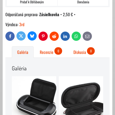
Pridať k Obľúbeným
Doručenia
Zásielkovňa
•
2,50 €
•
Výrobca:
3rd
Bluesky
Twitter
Facebook
Pinterest
Reddit
LinkedIn
WhatsApp
E-
mail
0
0
Galéria
Recenzie
Diskusia
Galéria