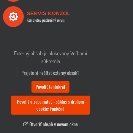
SERVIS KONZOL
Kompletný pozáručný servis
Externý obsah je blokovaný Voľbami
súkromia
Prajete si načítať externý obsah?
Povoliť tentokrát
Povoliť a zapamätať - súhlas s druhom
cookie: Funkčné
Otvoriť obsah v novom okne