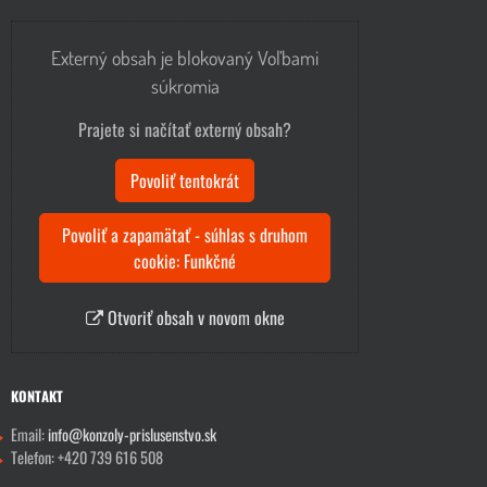
Externý obsah je blokovaný Voľbami
súkromia
Prajete si načítať externý obsah?
Povoliť tentokrát
Povoliť a zapamätať - súhlas s druhom
cookie: Funkčné
Otvoriť obsah v novom okne
KONTAKT
Email:
info@konzoly-prislusenstvo.sk
Telefon: +420 739 616 508