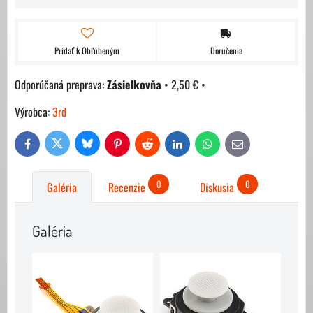
Pridať k Obľúbeným
Doručenia
Zásielkovňa
•
2,50 €
•
Výrobca:
3rd
Bluesky
Twitter
Facebook
Pinterest
Reddit
LinkedIn
WhatsApp
E-
mail
0
0
Galéria
Recenzie
Diskusia
Galéria