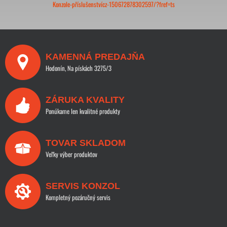
Konzole-příslušenstvícz-150672878302597/?fref=ts
KAMENNÁ PREDAJŇA
Hodonín, Na pískách 3275/3
ZÁRUKA KVALITY
Ponúkame len kvalitné produkty
TOVAR SKLADOM
Veľky výber produktov
SERVIS KONZOL
Kompletný pozáručný servis