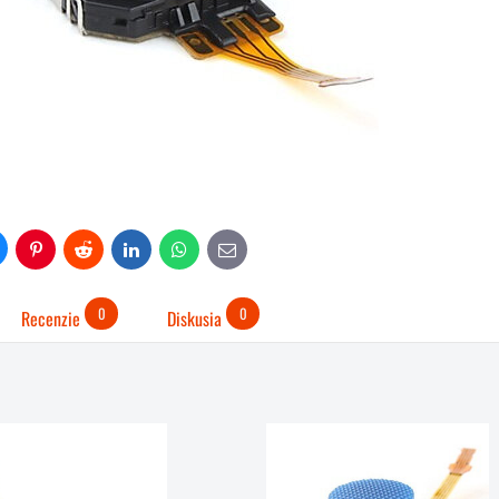
uesky
Pinterest
Reddit
LinkedIn
WhatsApp
E-
mail
0
0
Recenzie
Diskusia