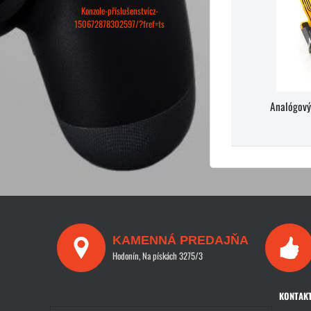
Konzole-příslušenstvícz-
150672878302597/?fref=ts
Analógový
KAMENNÁ PREDAJŇA
Hodonín, Na pískách 3275/3
KONTAK