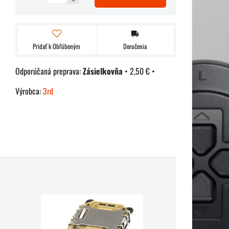
Pridať k Obľúbeným
Doručenia
Zásielkovňa
•
2,50 €
•
Výrobca:
3rd