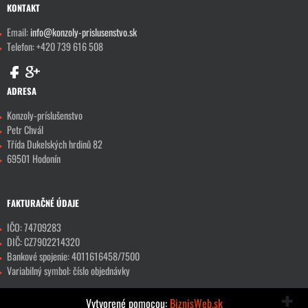
KONTAKT
Email:
info@konzoly-prislusenstvo.sk
Telefon: +420 739 616 508
ADRESA
Konzoly-príslušenstvo
Petr Chvál
Třída Dukelských hrdinů 82
69501 Hodonín
FAKTURAČNÉ ÚDAJE
IČO: 74709283
DIČ: CZ7902214320
Bankové spojenie: 4011616458/7500
Variabilný symbol: číslo objednávky
Vytvorené pomocou:
BiznisWeb.sk