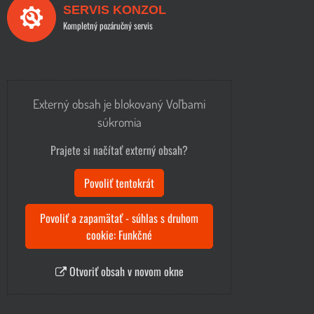
SERVIS KONZOL
Kompletný pozáručný servis
Externý obsah je blokovaný Voľbami
súkromia
Prajete si načítať externý obsah?
Povoliť tentokrát
Povoliť a zapamätať - súhlas s druhom
cookie: Funkčné
Otvoriť obsah v novom okne