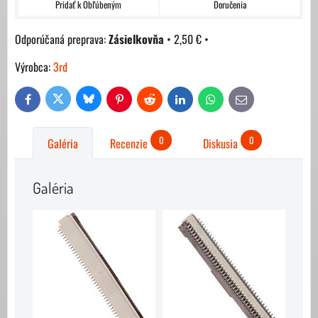
Pridať k Obľúbeným
Doručenia
Zásielkovňa
•
2,50 €
•
Výrobca:
3rd
Bluesky
Twitter
Facebook
Pinterest
Reddit
LinkedIn
WhatsApp
E-
mail
0
0
Galéria
Recenzie
Diskusia
Galéria