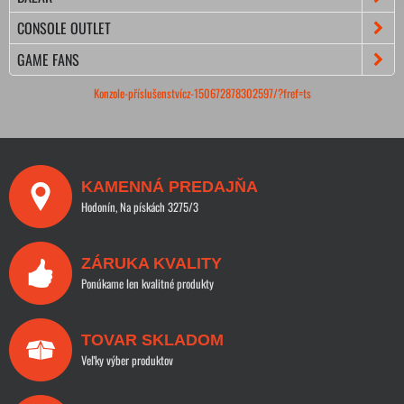
CONSOLE OUTLET
GAME FANS
Konzole-příslušenstvícz-150672878302597/?fref=ts
KAMENNÁ PREDAJŇA
Hodonín, Na pískách 3275/3
ZÁRUKA KVALITY
Ponúkame len kvalitné produkty
TOVAR SKLADOM
Veľky výber produktov