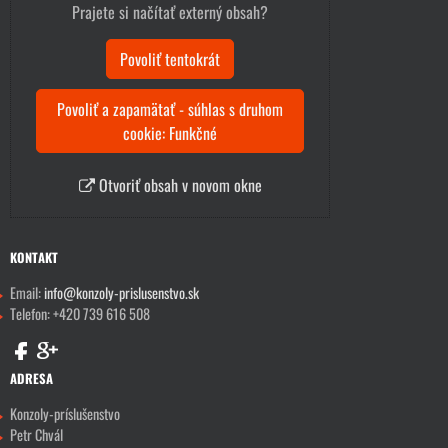
Prajete si načítať externý obsah?
Povoliť tentokrát
Povoliť a zapamätať - súhlas s druhom
cookie: Funkčné
Otvoriť obsah v novom okne
KONTAKT
Email:
info@konzoly-prislusenstvo.sk
Telefon: +420 739 616 508
ADRESA
Konzoly-príslušenstvo
Petr Chvál