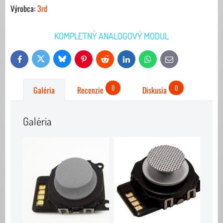
Výrobca:
3rd
KOMPLETNÝ ANALOGOVÝ MODUL
Bluesky
Twitter
Facebook
Pinterest
Reddit
LinkedIn
WhatsApp
E-
mail
0
0
Galéria
Recenzie
Diskusia
Galéria