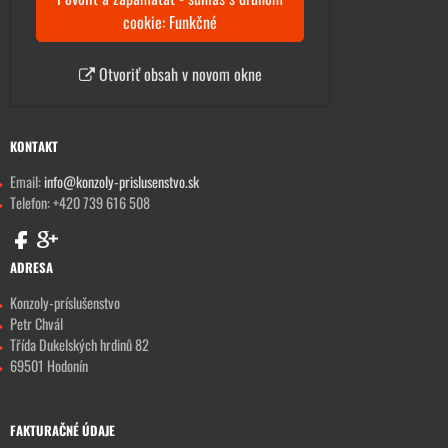
cookie: Funkčné
Otvoriť obsah v novom okne
KONTAKT
Email:
info@konzoly-prislusenstvo.sk
Telefon: +420 739 616 508
ADRESA
Konzoly-príslušenstvo
Petr Chvál
Třída Dukelských hrdinů 82
69501 Hodonín
FAKTURAČNÉ ÚDAJE