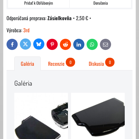
Pridať k Obľúbeným
Doručenia
Zásielkovňa
•
2,50 €
•
Výrobca:
3rd
Bluesky
Twitter
Facebook
Pinterest
Reddit
LinkedIn
WhatsApp
E-
mail
0
0
Galéria
Recenzie
Diskusia
Galéria