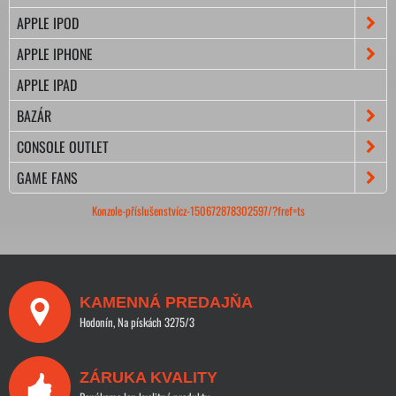
APPLE IPOD
APPLE IPHONE
APPLE IPAD
BAZÁR
CONSOLE OUTLET
GAME FANS
Konzole-příslušenstvícz-150672878302597/?fref=ts
KAMENNÁ PREDAJŇA
Hodonín, Na pískách 3275/3
ZÁRUKA KVALITY