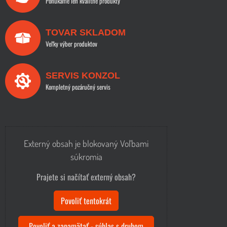
Ponúkame len kvalitné produkty
TOVAR SKLADOM
Veľky výber produktov
SERVIS KONZOL
Kompletný pozáručný servis
Externý obsah je blokovaný Voľbami
súkromia
Prajete si načítať externý obsah?
Povoliť tentokrát
Povoliť a zapamätať - súhlas s druhom