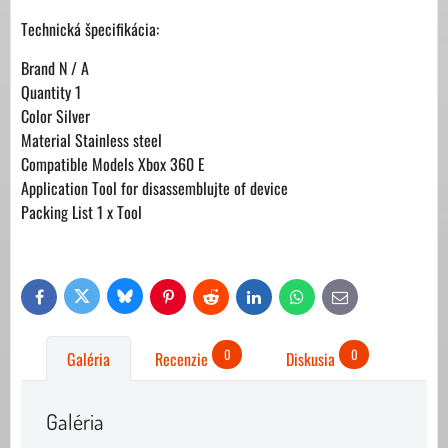
Technická špecifikácia:
Brand N / A
Quantity 1
Color Silver
Material Stainless steel
Compatible Models Xbox 360 E
Application Tool for disassemblujte of device
Packing List 1 x Tool
Bluesky
Twitter
Facebook
Pinterest
Reddit
LinkedIn
WhatsApp
E-
mail
0
0
Galéria
Recenzie
Diskusia
Galéria