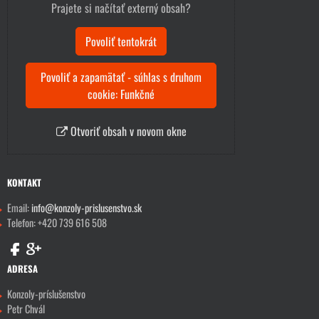
Prajete si načítať externý obsah?
Povoliť tentokrát
Povoliť a zapamätať - súhlas s druhom
cookie: Funkčné
Otvoriť obsah v novom okne
KONTAKT
Email:
info@konzoly-prislusenstvo.sk
Telefon: +420 739 616 508
ADRESA
Konzoly-príslušenstvo
Petr Chvál