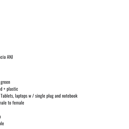
ácia ANJ
 green
d + plastic
Tablets, laptops w / single plug and notebook
ale to female
m
ble