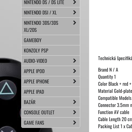
NINTENDO DS / DS LITE
NINTENDO DSI / XL
NINTENDO 3DS/3DS
XL/2DS
GAMEBOY
KONZOLY PSP
Technická špecifik
AUDIO-VIDEO
Brand N / A
APPLE IPOD
Quantity 1
APPLE IPHONE
Color Black + red +
Material Gold-plate
APPLE IPAD
Compatible Models 
BAZÁR
Connector 3.5mm m
Function AV cable
CONSOLE OUTLET
Cable Length 20 c
GAME FANS
Packing List 1 x Ca