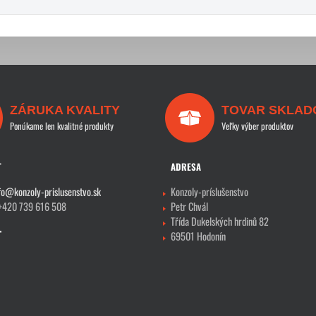
ZÁRUKA KVALITY
TOVAR SKLAD
Ponúkame len kvalitné produkty
Veľky výber produktov
T
ADRESA
fo@konzoly-prislusenstvo.sk
Konzoly-príslušenstvo
 +420 739 616 508
Petr Chvál
Třída Dukelských hrdinů 82
69501 Hodonín