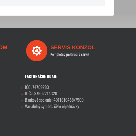
OM
SERVIS KONZOL
Kompletný pozáručný servis
FAKTURAČNÉ ÚDAJE
IČO: 74709283
DIČ: CZ7902214320
Bankové spojenie: 4011616458/7500
Variabilný symbol: číslo objednávky