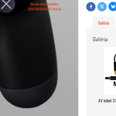
Konzole-příslušenstvícz-
Bl
Twitter
Facebook
150672878302597/?fref=ts
Galéria
Galéria
AV kábel 3