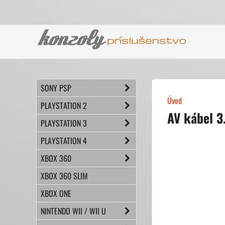
SONY PSP
Úvod
PLAYSTATION 2
AV kábel 
PLAYSTATION 3
PLAYSTATION 4
XBOX 360
XBOX 360 SLIM
XBOX ONE
NINTENDO WII / WII U