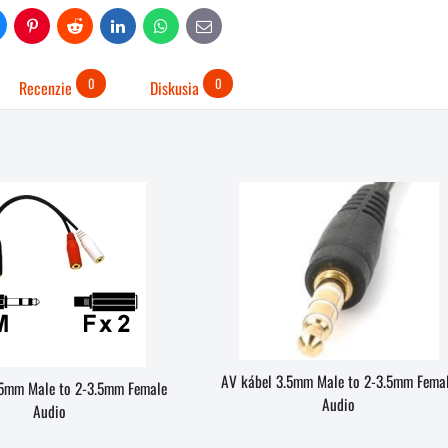
uesky
Pinterest
Reddit
LinkedIn
WhatsApp
E-
mail
0
0
Recenzie
Diskusia
AV kábel 3.5mm Male to 2-3.5mm Fema
.5mm Male to 2-3.5mm Female
Audio
Audio