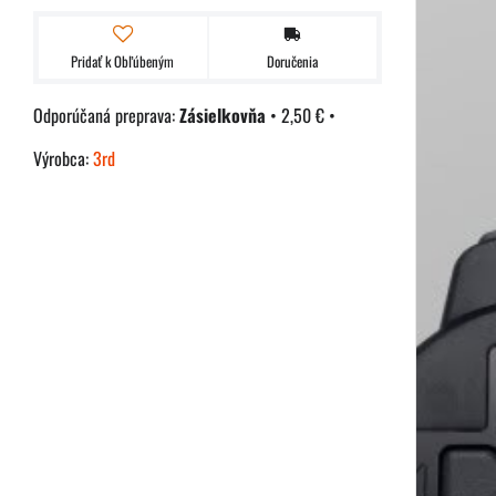
Pridať k Obľúbeným
Doručenia
Zásielkovňa
•
2,50 €
•
Výrobca:
3rd