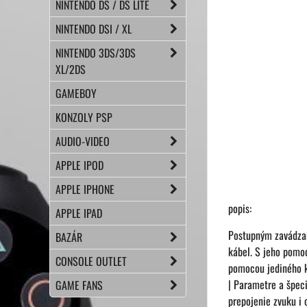
NINTENDO DS / DS LITE
NINTENDO DSI / XL
NINTENDO 3DS/3DS
XL/2DS
GAMEBOY
KONZOLY PSP
AUDIO-VIDEO
APPLE IPOD
APPLE IPHONE
popis:
APPLE IPAD
Postupným zavádzan
BAZÁR
kábel. S jeho pomoc
CONSOLE OUTLET
pomocou jediného ká
| Parametre a špeci
GAME FANS
prepojenie zvuku i