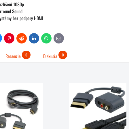
ozlíšení 1080p
urround Sound
systémy bez podpory HDMI
uesky
Pinterest
Reddit
LinkedIn
WhatsApp
E-
mail
0
0
Recenzie
Diskusia