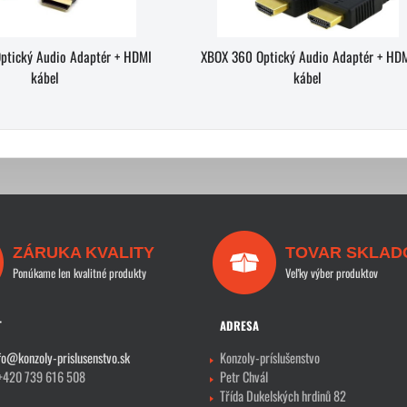
ptický Audio Adaptér + HDMI
XBOX 360 Optický Audio Adaptér + HD
kábel
kábel
ZÁRUKA KVALITY
TOVAR SKLAD
Ponúkame len kvalitné produkty
Veľky výber produktov
T
ADRESA
fo@konzoly-prislusenstvo.sk
Konzoly-príslušenstvo
 +420 739 616 508
Petr Chvál
Třída Dukelských hrdinů 82