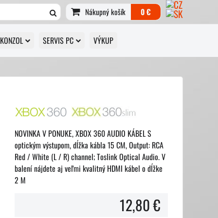
Nákupný košík
0 €
 KONZOL
SERVIS PC
VÝKUP
NOVINKA V PONUKE, XBOX 360 AUDIO KÁBEL S
optickým výstupom, dĺžka kábla 15 CM, Output: RCA
Red / White (L / R) channel; Toslink Optical Audio. V
balení nájdete aj veľmi kvalitný HDMI kábel o dĺžke
2 M
12,80 €