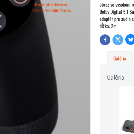
obraz vo vysokom r
Konzole-příslušenstvícz-
150672878302597/?fref=ts
Dolby Digital 5.1 S
adaptér pre audio 
dĺžka: 2m
Bl
Twitter
Facebook
Galéria
Galéria