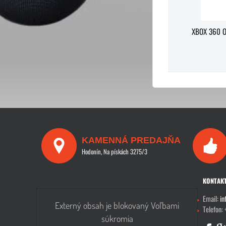
XBOX 360 O
KAMENNÁ PREDAJŇA
Hodonín, Na pískách 3275/3
KONTAK
Email:
in
Externý obsah je blokovaný Voľbami
Telefon:
súkromia