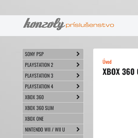
SONY PSP
Úvod
PLAYSTATION 2
XBOX 360 
PLAYSTATION 3
PLAYSTATION 4
XBOX 360
XBOX 360 SLIM
XBOX ONE
NINTENDO WII / WII U