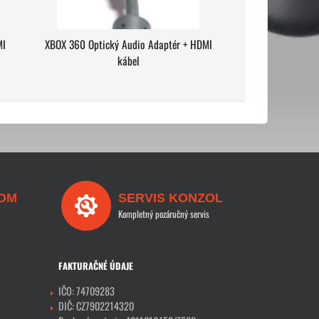
MI
XBOX 360 Optický Audio Adaptér + HDMI
kábel
OM
SERVIS KONZOL
Kompletný pozáručný servis
FAKTURAČNÉ ÚDAJE
IČO: 74709283
DIČ: CZ7902214320