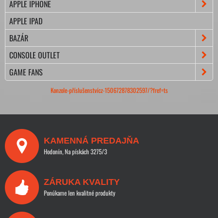
APPLE IPHONE
APPLE IPAD
BAZÁR
CONSOLE OUTLET
GAME FANS
Konzole-příslušenstvícz-150672878302597/?fref=ts
KAMENNÁ PREDAJŇA
Hodonín, Na pískách 3275/3
ZÁRUKA KVALITY
Ponúkame len kvalitné produkty