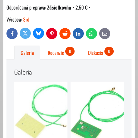
Zásielkovňa
•
2,50 €
•
Výrobca:
3rd
Bluesky
Twitter
Facebook
Pinterest
Reddit
LinkedIn
WhatsApp
E-
mail
0
0
Galéria
Recenzie
Diskusia
Galéria