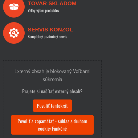
TOVAR SKLADOM
Veľky výber produktov
SERVIS KONZOL
Kompletný pozáručný servis
Externý obsah je blokovaný Voľbami
súkromia
Prajete si načítať externý obsah?
Povoliť tentokrát
Povoliť a zapamätať - súhlas s druhom
cookie: Funkčné