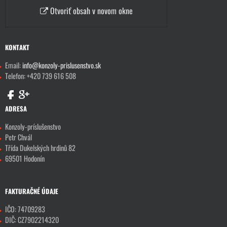
Otvoriť obsah v novom okne
KONTAKT
Email:
info@konzoly-prislusenstvo.sk
Telefon: +420 739 616 508
ADRESA
Konzoly-príslušenstvo
Petr Chvál
Třída Dukelských hrdinů 82
69501 Hodonín
FAKTURAČNÉ ÚDAJE
IČO: 74709283
DIČ: CZ7902214320