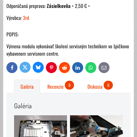
Zásielkovňa
•
2,50 €
•
Výrobca:
3rd
POPIS:
Výmena modulu vykonávať školení servisným technikom vo špičkovo
vybavenom servisnom centre.
Bluesky
Twitter
Facebook
Pinterest
Reddit
LinkedIn
WhatsApp
E-
mail
0
0
Galéria
Recenzie
Diskusia
Galéria