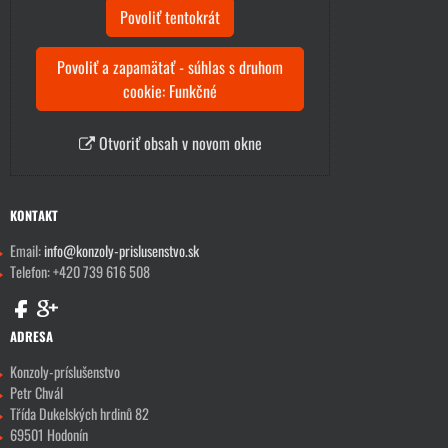
Povoliť tentokrát
Povoliť a zapamätať - súhlas s druhom
cookie: Funkčné
Otvoriť obsah v novom okne
KONTAKT
Email:
info@konzoly-prislusenstvo.sk
Telefon: +420 739 616 508
ADRESA
Konzoly-príslušenstvo
Petr Chvál
Třída Dukelských hrdinů 82
69501 Hodonín