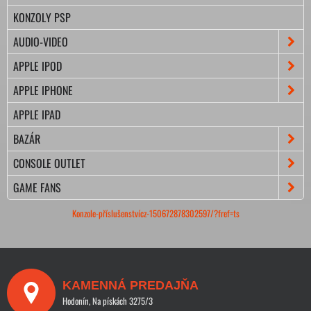
KONZOLY PSP
AUDIO-VIDEO
APPLE IPOD
APPLE IPHONE
APPLE IPAD
BAZÁR
CONSOLE OUTLET
GAME FANS
Konzole-příslušenstvícz-150672878302597/?fref=ts
KAMENNÁ PREDAJŇA
Hodonín, Na pískách 3275/3