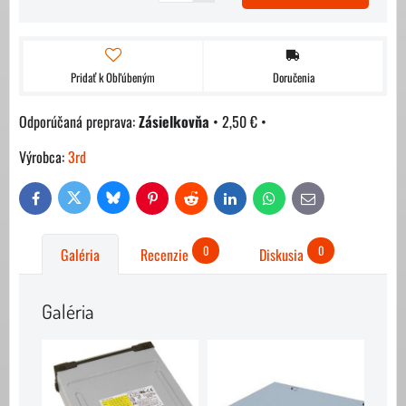
Pridať k Obľúbeným
Doručenia
Zásielkovňa
•
2,50 €
•
Výrobca:
3rd
Bluesky
Twitter
Facebook
Pinterest
Reddit
LinkedIn
WhatsApp
E-
mail
0
0
Galéria
Recenzie
Diskusia
Galéria