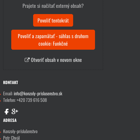
Prajete si načítať externý obsah?
Povoliť tentokrát
Povoliť a zapamätať - súhlas s druhom
cookie: Funkčné
Otvoriť obsah v novom okne
KONTAKT
Email:
info@konzoly-prislusenstvo.sk
Telefon: +420 739 616 508
ADRESA
Konzoly-príslušenstvo
Petr Chvál