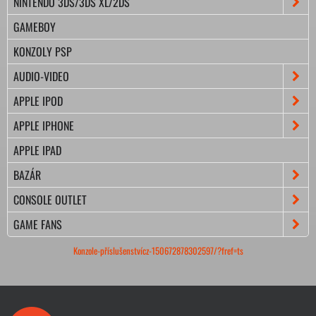
NINTENDO 3DS/3DS XL/2DS
GAMEBOY
KONZOLY PSP
AUDIO-VIDEO
APPLE IPOD
APPLE IPHONE
APPLE IPAD
BAZÁR
CONSOLE OUTLET
GAME FANS
Konzole-příslušenstvícz-150672878302597/?fref=ts