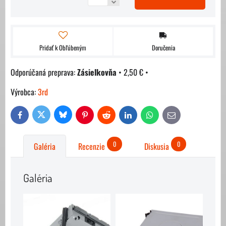
Pridať k Obľúbeným
Doručenia
Zásielkovňa
•
2,50 €
•
Výrobca:
3rd
Bluesky
Twitter
Facebook
Pinterest
Reddit
LinkedIn
WhatsApp
E-
mail
0
0
Galéria
Recenzie
Diskusia
Galéria