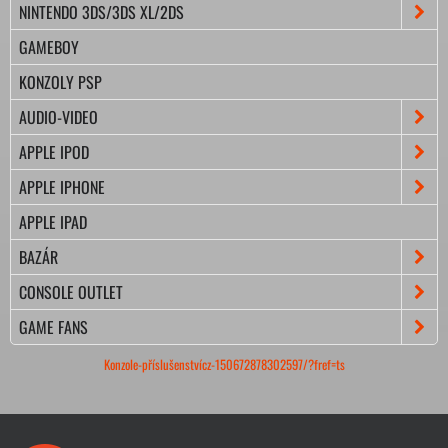
NINTENDO 3DS/3DS XL/2DS
GAMEBOY
KONZOLY PSP
AUDIO-VIDEO
APPLE IPOD
APPLE IPHONE
APPLE IPAD
BAZÁR
CONSOLE OUTLET
GAME FANS
Konzole-příslušenstvícz-150672878302597/?fref=ts