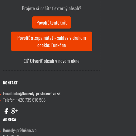
Prajete si načítať externý obsah?
Povoliť tentokrát
Povoliť a zapamätať - súhlas s druhom
cookie: Funkčné
Otvoriť obsah v novom okne
KONTAKT
Email:
info@konzoly-prislusenstvo.sk
Telefon: +420 739 616 508
ADRESA
Konzoly-príslušenstvo