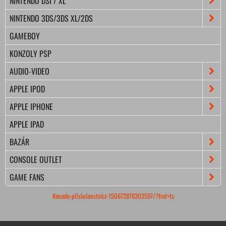
NINTENDO DSI / XL
NINTENDO 3DS/3DS XL/2DS
GAMEBOY
KONZOLY PSP
AUDIO-VIDEO
APPLE IPOD
APPLE IPHONE
APPLE IPAD
BAZÁR
CONSOLE OUTLET
GAME FANS
Konzole-příslušenstvícz-150672878302597/?fref=ts