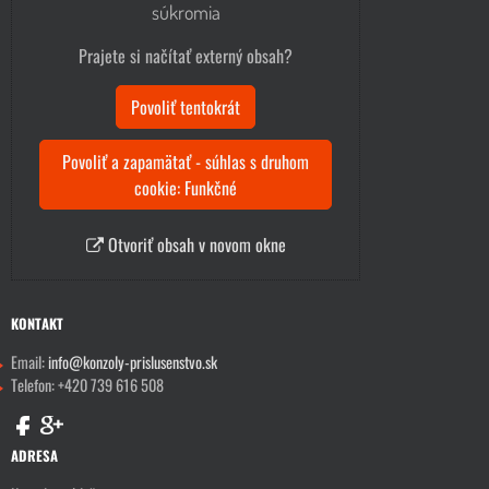
súkromia
Prajete si načítať externý obsah?
Povoliť tentokrát
Povoliť a zapamätať - súhlas s druhom
cookie: Funkčné
Otvoriť obsah v novom okne
KONTAKT
Email:
info@konzoly-prislusenstvo.sk
Telefon: +420 739 616 508
ADRESA