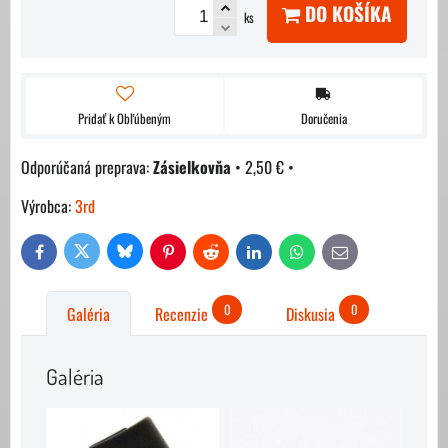
DO KOŠÍKA
ks
Pridať k Obľúbeným
Doručenia
Zásielkovňa
•
2,50 €
•
Výrobca:
3rd
Bluesky
Twitter
Facebook
Pinterest
Reddit
LinkedIn
WhatsApp
E-
mail
0
0
Galéria
Recenzie
Diskusia
Galéria