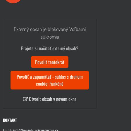
Externý obsah je blokovaný Voľbami
súkromia
Prajete si načítať externý obsah?
Povoliť tentokrát
Povoliť a zapamätať - súhlas s druhom
cookie: Funkčné
Otvoriť obsah v novom okne
KONTAKT
Email:
info@konzoly-prislusenstvo.sk