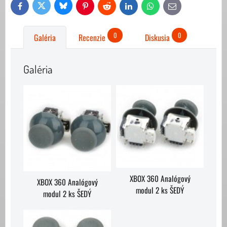
Bluesky
Twitter
Facebook
Pinterest
Reddit
LinkedIn
WhatsApp
E-
mail
0
0
Galéria
Recenzie
Diskusia
Galéria
XBOX 360 Analógový
XBOX 360 Analógový
modul 2 ks ŠEDÝ
modul 2 ks ŠEDÝ