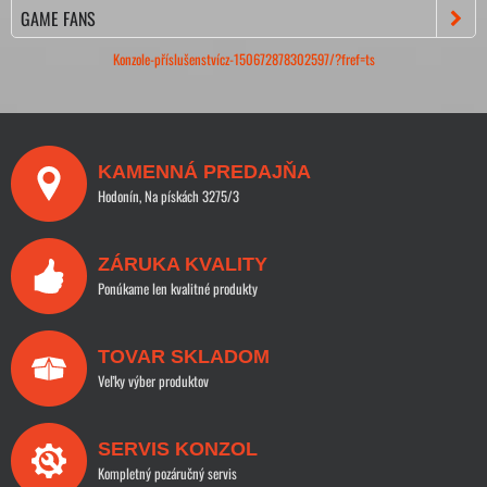
GAME FANS
Konzole-příslušenstvícz-150672878302597/?fref=ts
KAMENNÁ PREDAJŇA
Hodonín, Na pískách 3275/3
ZÁRUKA KVALITY
Ponúkame len kvalitné produkty
TOVAR SKLADOM
Veľky výber produktov
SERVIS KONZOL
Kompletný pozáručný servis