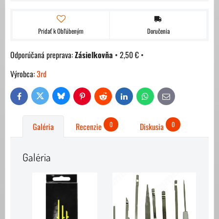
Pridať k Obľúbeným
Doručenia
Zásielkovňa
•
2,50 €
•
Výrobca:
3rd
Bluesky
Twitter
Facebook
Pinterest
Reddit
LinkedIn
WhatsApp
E-
mail
0
0
Galéria
Recenzie
Diskusia
Galéria