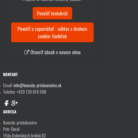
Povoliť tentokrát
Povoliť a zapamätať - súhlas s druhom
cookie: Funkčné
Otvoriť obsah v novom okne
KONTAKT
Email:
info@konzoly-prislusenstvo.sk
Telefon: +420 739 616 508
ADRESA
Konzoly-príslušenstvo
Petr Chvál
Třída Dukelských hrdinů 82